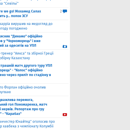
а "Севільї"
re we go! Мохамед Салах
2
ть у... полон ЗСУ
варріа вирушив на медогляд до
 угоду погоджено
хисник "Динамо" офіційно
в у "Чорноморець" і вже
ий за одеситів на УПЛ
-тренер "Аякса" та збірної Греції
збірну Казахстану
втрашній матч другого туру УПЛ
рець" - "Колос" офіційно
но через приліт по стадіону в
єго Форлан офіційно очолив
Уругваю
дважлива перемога,
ьний гол Пономаренка, матч
і нервів. Репортаж про гру
" - "Карабах"
анчестер Юнайтед" оголосив про
р хавбека з чемпіонату Колумбії