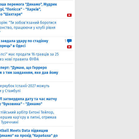
рша перемога "Динамо", Мудрик
рі, "Полісся" - "Харків",
во "Шахтаря"
орім: "Ти зобов'язаний боротися
онство, працюючи у клубі рівня
"
 завдала удару по стадіону
1
орець" в Одесі
елсі" має продати 16 гравців за 25
рез нові правила ФІФА
сперт: "Думаю, що Герреро
я з тим завданням, яке дав йому
еркубок Іспанії-2027 можуть
 у Стамбулі
Л затвердила дату та час матчу
у "Буковина" - "Динамо"
глійський арбітр Ентоні Тейлор,
ершив кар'єру в липні, отримав
 Туреччині
otball Meets Data підвищив
Динамо" на прохід "Карабаха" до