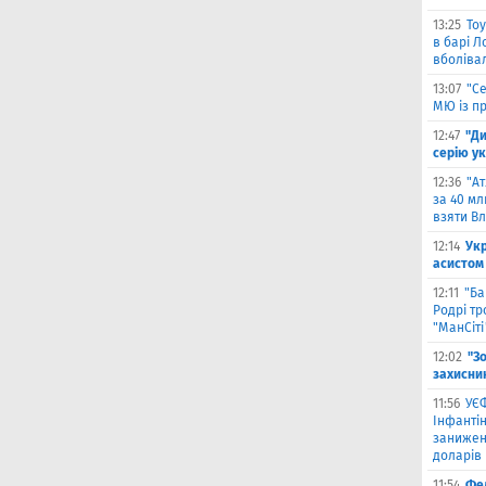
13:25
Тоу
в барі Л
вболіва
13:07
"С
МЮ із пр
12:47
"Д
серію ук
12:36
"А
за 40 мл
взяти В
12:14
Ук
асистом 
12:11
"Ба
Родрі тр
"МанСіті
12:02
"З
захисни
11:56
УЄФ
Інфантін
занижен
доларів
11:54
Фед