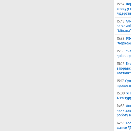
15:54
Пе
знову у г
лідерст
15:43
Ам
за чемпі
"Мілана
15:33
РФ
"Чорном
15:30
"Ч
днів че
15:22
Ек
впоравс
Костюк"
15:17
Суп
провести
15:00
УП
4-го тур
14:58
Ан
який зав
роботу в
14:53
Fo
шанси "