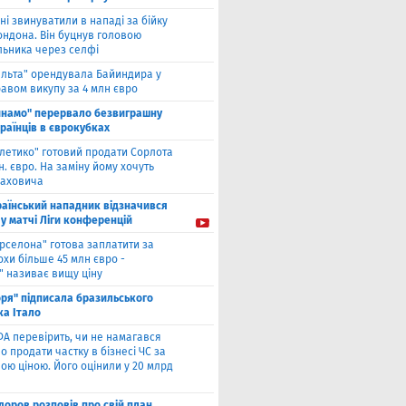
ні звинуватили в нападі за бійку
ондона. Він буцнув головою
льника через селфі
ельта" орендувала Байиндира у
авом викупу за 4 млн євро
инамо" перервало безвиграшну
раїнців в єврокубках
тлетико" готовий продати Сорлота
н. євро. На заміну йому хочуть
лаховича
раїнський нападник відзначився
у матчі Ліги конференцій
рселона" готова заплатити за
охи більше 45 млн євро -
" називає вищу ціну
оря" підписала бразильського
ка Італо
А перевірить, чи не намагався
о продати частку в бізнесі ЧС за
ою ціною. Його оцінили у 20 млрд
оров розповів про свій план