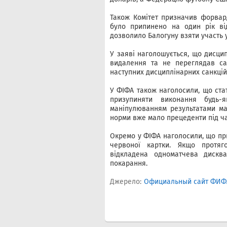
Також Комітет призначив форвард
було припинено на один рік від
дозволило Балогуну взяти участь у 
У заяві наголошується, що дисци
видалення та не переглядав са
наступних дисциплінарних санкцій
У ФІФА також наголосили, що ста
призупиняти виконання будь-
маніпулюванням результатами мат
норми вже мало прецеденти під час
Окремо у ФІФА наголосили, що при
червоної картки. Якщо протяг
відкладена одноматчева дисква
покарання.
Джерело:
Официальный сайт ФИФ