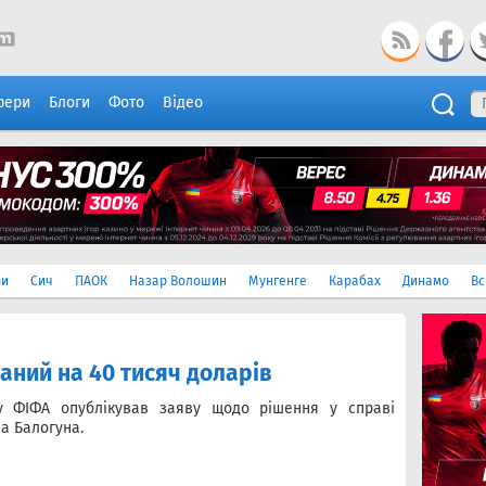
фери
Блоги
Фото
Відео
ри
Сич
ПАОК
Назар Волошин
Мунгенге
Карабах
Динамо
Вс
ний на 40 тисяч доларів
ту ФІФА опублікував заяву щодо рішення у справі
а Балогуна.