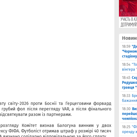
Новин
18:59
"Д
"Чорном
стадіону
18:54
"Т
вінгера
18:45
Ск
Редушко
гравця 
18:33
Бр
бажання
ату світу-2026 проти Боснії та Герцеговини форвард
 грубий фол після перегляду VAR, а після фінального
18:30
Ви
перейшов
відсвяткувати разом із партнерами.
чемпіона
 розгляду Комітет визнав Балогуна винним у двох
18:25
"Ф
су ФІФА. Футболіст отримав штраф у розмірі 40 тисяч
оренду 
 визнано солідарно відповідальною за його сплату.