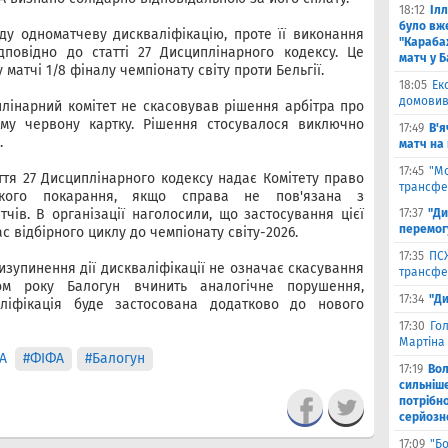
18:12
Іл
було вж
у одноматчеву дискваліфікацію, проте її виконання
"Караба
повідно до статті 27 Дисциплінарного кодексу. Це
матч у Б
матчі 1/8 фіналу чемпіонату світу проти Бельгії.
18:05
Ек
домовив
плінарний комітет не скасовував рішення арбітра про
му червону картку. Рішення стосувалося виключно
17:49
В'я
.
матч на
17:45
"М
ття 27 Дисциплінарного кодексу надає Комітету право
трансфе
якого покарання, якщо справа не пов'язана з
чів. В організації наголосили, що застосування цієї
17:37
"Ди
перемог
 відбірного циклу до чемпіонату світу-2026.
17:35
ПСЖ
зупинення дії дискваліфікації не означає скасування
трансфе
ом року Балогун вчинить аналогічне порушення,
17:34
"Ди
ліфікація буде застосована додатково до нового
17:30
Го
Мартіна 
А
#ФІФА
#Балогун
17:19
Во
сильніш
потрібно
серйозн
17:09
"Б