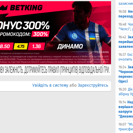
захисник
16:58
He
переходи
16:48
Ча
"Челсі",
16:42
За
перейшо
заявлен
16:37
Екс
очолить 
16:24
За
"Чорномо
перенесе
Одесі
Увійдіть в систему
або
Зареєструйтесь
16:20
Ді
збірну 
16:14
На
вирішал
напруги 
"Динамо
16:07
"М
трансфе