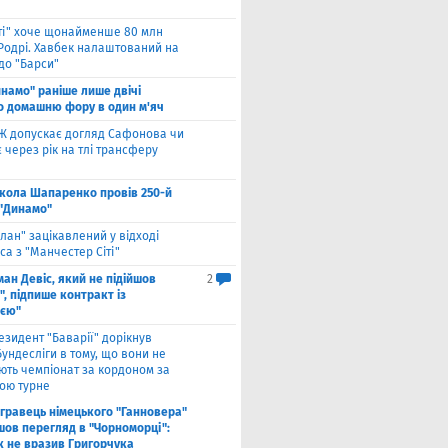
іті" хоче щонайменше 80 млн
 Родрі. Хавбек налаштований на
до "Барси"
намо" раніше лише двічі
о домашню фору в один м'яч
Ж допускає догляд Сафонова чи
через рік на тлі трансферу
кола Шапаренко провів 250-й
 "Динамо"
лан" зацікавлений у відході
а з "Манчестер Сіті"
ан Девіс, який не підійшов
2
, підпише контракт із
ією"
езидент "Баварії" дорікнув
ундесліги в тому, що вони не
ють чемпіонат за кордоном за
ою турне
гравець німецького "Ганновера"
шов перегляд в "Чорноморці":
к не вразив Григорчука