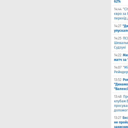
62%
14:44
"С
євро за
перехід 
14:27
"Ди
упускал
14:25
ПС
Шевальє 
Судзукі
14:22
Ми
матч за
14:07
"Мі
Рейндерс
13:52
Ром
"Динамо"
"Валенс
13:48
Пр
клубам Б
просува
допомог
13:27
Екс
не прой
захисни