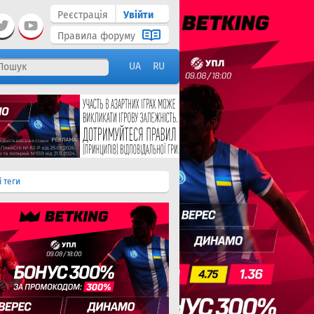
Реєстрація
Увійти
Правила форуму
UA
RU
і теги