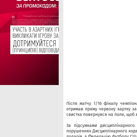
Після матчу 1/16 фіналу чемпіон
отримав пряму червону картку за
свистка повернувся на поле, щоб 
За підсумками дисциплінарного
порушеннях Дисциплінарного кодек
доларів, а Федерацію футболу США