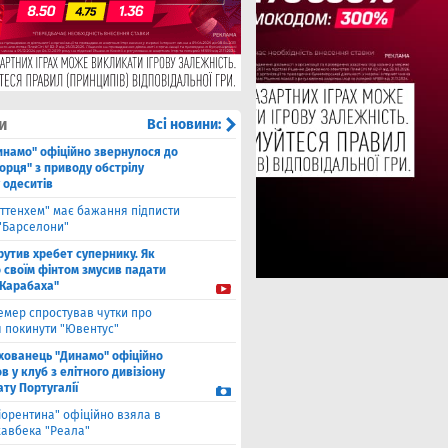
и
Всі новини:
инамо" офіційно звернулося до
орця" з приводу обстрілу
 одеситів
оттенхем" має бажання підписти
 "Барселони"
рутив хребет супернику. Як
 своїм фінтом змусив падати
"Карабаха"
емер спростував чутки про
 покинути "Ювентус"
хованець "Динамо" офіційно
 у клуб з елітного дивізіону
ту Португалії
іорентина" офіційно взяла в
хавбека "Реала"