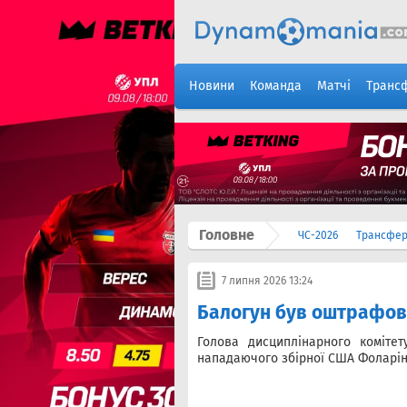
Новини
Команда
Матчі
Транс
Головне
ЧС-2026
Трансфе
7 липня 2026 13:24
Балогун був оштрафова
Голова дисциплінарного коміте
нападаючого збірної США Фоларін