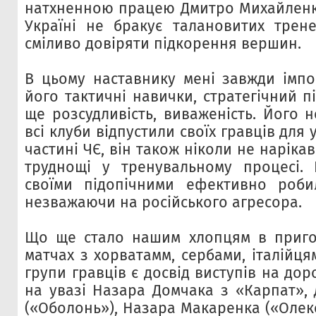
натхненною працею Дмитро Михайленк
Україні не бракує талановитих трен
сміливо довіряти підкорення вершин.
В цьому наставнику мені завжди імпо
його тактичні навички, стратегічний пі
ще розсудливість, виваженість. Його 
всі клуби відпустили своїх гравців для 
частині ЧЄ, він також ніколи не нарікав
труднощі у тренувальному процесі. 
своїми підопічними ефективно роби
незважаючи на російського агресора.
Що ще стало нашим хлопцям в приго
матчах з хорватамм, сербами, італійцям
групи гравців є досвід виступів на дор
на увазі Назара Домчака з «Карпат»,
(«Оболонь»), Назара Макаренка («Олек