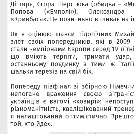
Дігтяря, Єгора Шерстюка (обидва – «Ме
Попова («Емполі»), Олександра
«Кривбаса». Це позитивно впливає на і
Як я оцінюю шанси підопічних Михай
злет своїх попередників, які в 2009
стали чемпіонами Європи серед 19-літні
що вміють терпіти, тримати удар
останньому поєдинку з тими ж італі
шальки терезів на свій бік.
Попереду півфінал зі збірною Німеччи
непогане враження своєю зіграні
українців є вагомі «козирі»: непоступ
різноманітність, кваліфікований трене
я налаштований оптимістично. Зрешто
той, хто йде».