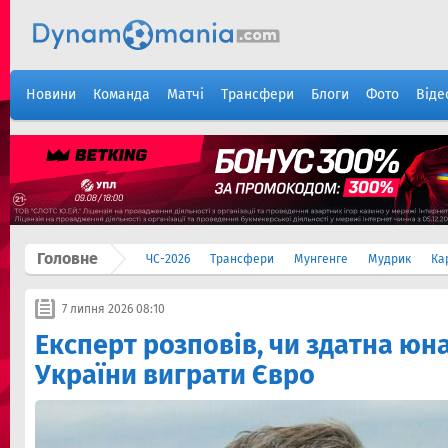
Новини
Команда
Матчі
Трансфери
Блоги
Фото
Віде
Головне
ЧС-2026
Трансфери
Мунгенге
Мудрик
Ка
7 липня 2026 08:10
Експерт розповів, чи здатна юн
України виграти Євро