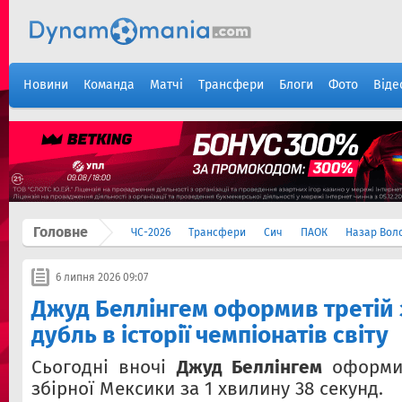
Новини
Команда
Матчі
Трансфери
Блоги
Фото
Віде
Головне
ЧС-2026
Трансфери
Сич
ПАОК
Назар Вол
6 липня 2026 09:07
Джуд Беллінгем оформив третій 
дубль в історії чемпіонатів світу
Сьогодні вночі
Джуд Беллінгем
оформив
збірної Мексики за 1 хвилину 38 секунд.