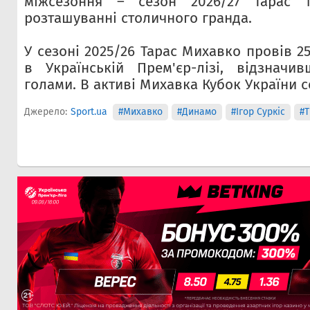
міжсезоння – сезон 2026/27 Тарас 
розташуванні столичного гранда.
У сезоні 2025/26 Тарас Михавко провів 2
в Українській Прем'єр-лізі, відзначи
голами. В активі Михавка Кубок України с
Джерело:
Sport.ua
#Михавко
#Динамо
#Ігор Суркіс
#