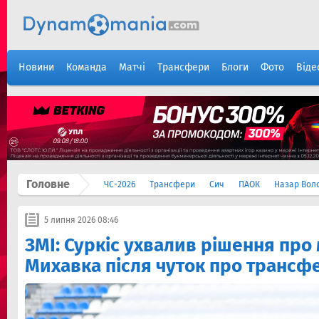
Новини
Команда
Матчі
Трансфери
Блоги
Фото
Віде
Головне
ЧС-2026
Трансфери
Сич
ПАОК
Назар Вол
5 липня 2026 08:46
ЗМІ: Суркіс ухвалив рішення про
Михавка після чуток про трансф