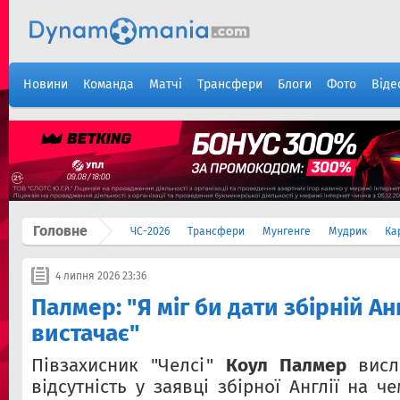
Новини
Команда
Матчі
Трансфери
Блоги
Фото
Віде
Головне
ЧС-2026
Трансфери
Мунгенге
Мудрик
Ка
4 липня 2026 23:36
Палмер: "Я міг би дати збірній Анг
вистачає"
Півзахисник "Челсі"
Коул Палмер
висл
відсутність у заявці збірної Англії на ч