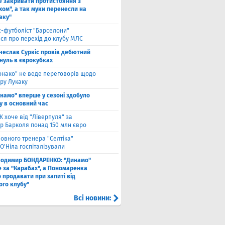
е закривати протистояння з
хом", а так муки перенесли на
аку"
с-футболіст "Барселони"
ся про перехід до клубу МЛС
чеслав Суркіс провів дебютний
 нуль в єврокубках
онако" не веде переговорів щодо
ру Лукаку
намо" вперше у сезоні здобуло
у в основний час
 хоче від "Ліверпуля" за
р Барколя понад 150 млн євро
ловного тренера "Селтіка"
О'Ніла госпіталізували
лодимир БОНДАРЕНКО: "Динамо"
е за "Карабах", а Пономаренка
 продавати при запиті від
ого клубу"
Всі новини: