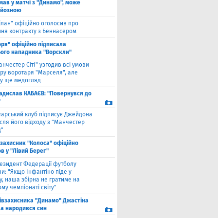
мав у матчі з "Динамо", може
рйозною
ілан" офіційно оголосив про
ння контракту з Беннасером
оря" офіційно підписала
ого нападника "Ворскли"
анчестер Сіті" узгодив всі умови
ру воротаря "Марселя", але
у ще медогляд
адислав КАБАЄВ: "Повернувся до
"
тарський клуб підписує Джейдона
сля його відходу з "Манчестер
"
взахисник "Колоса" офіційно
в у "Лівий Берег"
езидент Федерації футболу
и: "Якщо Інфантіно піде у
у, наша збірна не гратиме на
му чемпіонаті світу"
півзахисника "Динамо" Джастіна
а народився син