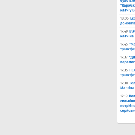
було вж
"Караба
матч у Б
18:05
Ек
домовив
17:49
В'я
матч на
17:45
"М
трансфе
17:37
"Ди
перемог
17:35
ПСЖ
трансфе
17:30
Го
Мартіна 
17:19
Во
сильніш
потрібно
серйозн