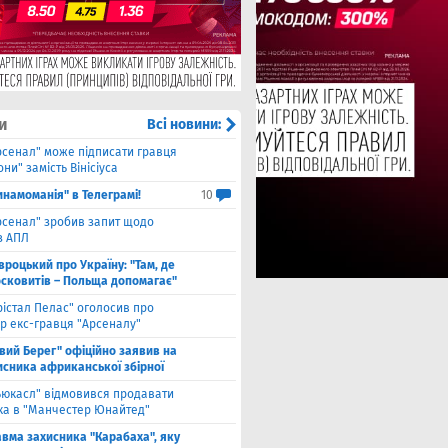
и
Всі новини:
рсенал" може підписати гравця
ни" замість Вінісіуса
инамоманія" в Телеграмі!
10
рсенал" зробив запит щодо
з АПЛ
вроцький про Україну: "Там, де
осковитів – Польща допомагає"
рістал Пелас" оголосив про
р екс-гравця "Арсеналу"
івий Берег" офіційно заявив на
исника африканської збірної
ьюкасл" відмовився продавати
ка в "Манчестер Юнайтед"
авма захисника "Карабаха", яку