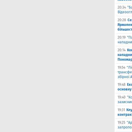
20:34
"Б
Відеоог
20:28
Се
Ярмоленк
більшост
20:19
"П
нападни
20:14
Ко
нападни
Пономар
19:54
"Л
трансфе
збірної А
19:48
Ек
основну
19:40
"К
захисник
19:31
Клу
контрак
19:25
"А
запропо