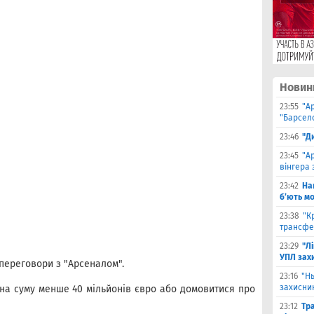
Новин
23:55
"А
"Барсело
23:46
"Д
23:45
"А
вінгера 
23:42
На
б’ють м
23:38
"К
трансфе
23:29
"Л
УПЛ зах
переговори з "Арсеналом".
23:16
"Н
захисни
 на суму менше 40 мільйонів євро або домовитися про
23:12
Тр