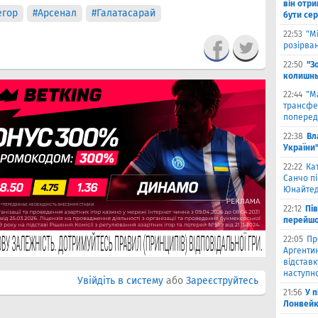
він отри
егор
#Арсенал
#Галатасарай
бути се
22:53
"М
розірва
22:50
"З
колишнь
22:44
"М
трансфе
поперед
22:38
Вл
України
22:22
Ка
Санчо пі
Юнайтед
22:12
Пі
перейшо
22:05
Пр
Аргентин
відставк
наступно
Увійдіть в систему
або
Зареєструйтесь
21:56
У 
Лонвейк