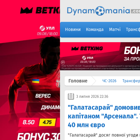
Новини
Команда
Матчі
Транс
Головне
ЧС-2026
Трансфе
3 липня 2026 22:36
"Галатасарай" домовив
капітаном "Арсенала".
40 млн євро
"Галатасарай" досяг повної угоди