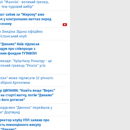
рі: "Манчіні - великий тренер,
- теж чудовий вибір"
нат забив за "Жирону" вже
ол у контрольних матчах перед
 сезону
 Зінедіна Зідана офіційно
 іспанський клуб
"Динамо" Київ підписав
дум про співпрацю з
йним фондом TYTANOVI
оманде: "Кріштіану Роналду - це
лений гравець "Реала" усіх
ілан" може підписати 32-річного
збірної Аргентини
ор ЦИГАНИК: "Навіть якщо "Верес"
 на старті матчу, потім "Динамо"
о його дотисне"
кордсмен "Дженоа" перейшов у
ію" Дортмунд
ректор клубу УПЛ заявив про
сть повноцінного викупу
 "Динамо"