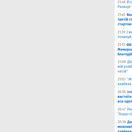
21:49
В'є
Раньєрі 
21:45
Ва
третій г
стартом
21:39
Син
покинув
21:13
ФК 
Меморан
Благоді
21:08
Ді
мій улюб
часів"
21:03
"М
хавбека 
20:55
Іг
вистоїть
все одн
20:47
Ре
"Борусс
20:39
Ди
можливі
хавбека