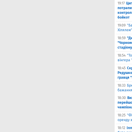
19:17
Циг
потрапи
контрол
бойкот
19:09
"Б
Хілялем
18:59
"Д
"Чорном
стадіону
18:54
"Т
вінгера
18:45
Ск
Редушко
гравця 
18:33
Бр
бажання
18:30
Ви
перейшов
чемпіона
18:25
"Ф
оренду 
18:12
Іл