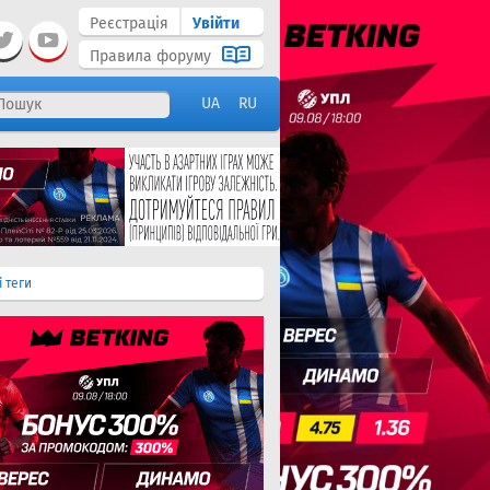
Реєстрація
Увійти
Правила форуму
UA
RU
і теги