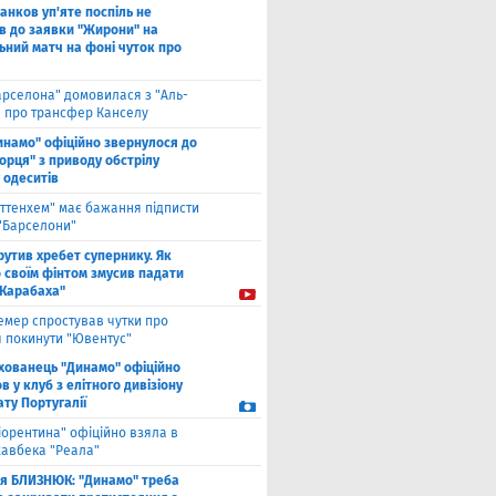
анков уп'яте поспіль не
в до заявки "Жирони" на
ьний матч на фоні чуток про
арселона" домовилася з "Аль-
" про трансфер Канселу
инамо" офіційно звернулося до
орця" з приводу обстрілу
 одеситів
оттенхем" має бажання підписти
 "Барселони"
рутив хребет супернику. Як
 своїм фінтом змусив падати
"Карабаха"
емер спростував чутки про
 покинути "Ювентус"
хованець "Динамо" офіційно
 у клуб з елітного дивізіону
ту Португалії
іорентина" офіційно взяла в
хавбека "Реала"
ля БЛИЗНЮК: "Динамо" треба