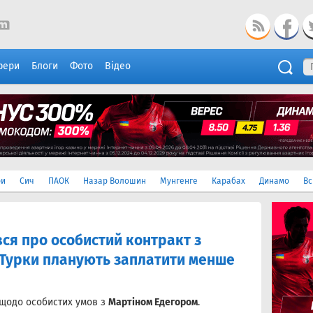
фери
Блоги
Фото
Відео
ри
Сич
ПАОК
Назар Волошин
Мунгенге
Карабах
Динамо
Вс
ся про особистий контракт з
 Турки планують заплатити менше
 щодо особистих умов з
Мартіном Едегором
.