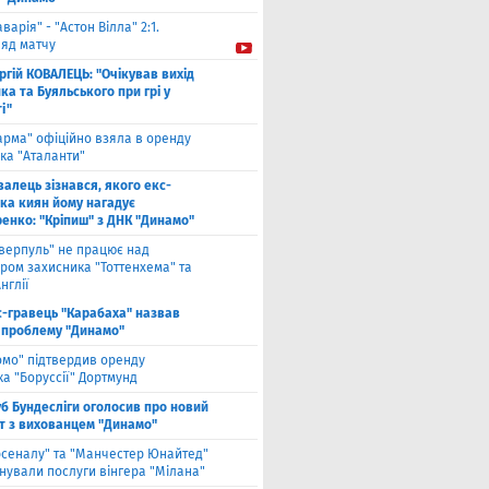
аварія" - "Астон Вілла" 2:1.
ляд матчу
ргій КОВАЛЕЦЬ: "Очікував вихід
а та Буяльського при грі у
і"
арма" офіційно взяла в оренду
ка "Аталанти"
валець зізнався, якого екс-
ка киян йому нагадує
енко: "Кріпиш" з ДНК "Динамо"
іверпуль" не працює над
ром захисника "Тоттенхема" та
нглії
с-гравець "Карабаха" назвав
 проблему "Динамо"
омо" підтвердив оренду
а "Боруссії" Дортмунд
б Бундесліги оголосив про новий
т з вихованцем "Динамо"
рсеналу" та "Манчестер Юнайтед"
нували послуги вінгера "Мілана"