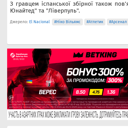
З гравцем іспанської збірної також пов
Юнайтед" та "Ліверпуль".
Джерело:
El Nacional
#Ніко Вільямс
#Атлетик
#Арсенал