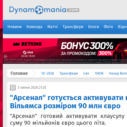
Новини
Команда
Матчі
Трансфери
Блоги
Фото
Віде
Головне
ЧС-2026
Трансфери
Сич
ПАОК
Назар Вол
3 липня 2026 21:35
"Арсенал" готується активувати 
Вільямса розміром 90 млн євро
"Арсенал" готовий активувати клаусул
суму 90 мільйонів євро цього літа.