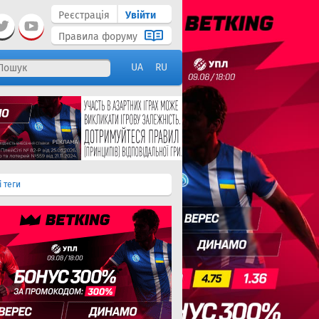
Реєстрація
Увійти
Правила форуму
UA
RU
і теги