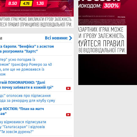
и
Всі новини:
га Європи. "Бенфіка" з асистом
а розгромила "Хартс"
нтер" усно погодив із
хемом" трансфер Ромеро за 40
, але ще не домовився із
ком
твiй ПОНОМАРЕНКО: "Далі
я почну забивати в кожній грі"
ідс" оголосив про підписання
да за рекордну для клубу суму
ор КОСТЮК: "План на матч
ав"
ау відмовився підписувати
 "Галатасарая" і відповів
"Ти зовсім дурень?"