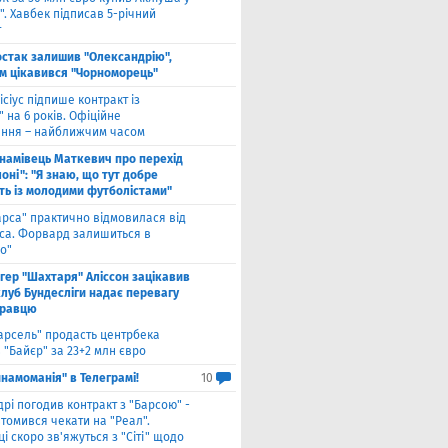
. Хавбек підписав 5-річний
т
стак залишив "Олександрію",
м цікавився "Чорноморець"
ісіус підпише контракт із
 на 6 років. Офіційне
ння – найближчим часом
намівець Маткевич про перехід
оні": "Я знаю, що тут добре
ь із молодими футболістами"
арса" практично відмовилася від
са. Форвард залишиться в
о"
нгер "Шахтаря" Аліссон зацікавив
клуб Бундесліги надає перевагу
гравцю
арсель" продасть центрбека
 "Байєр" за 23+2 млн євро
намоманія" в Телеграмі!
10
дрі погодив контракт з "Барсою" -
томився чекати на "Реал".
і скоро зв'яжуться з "Сіті" щодо