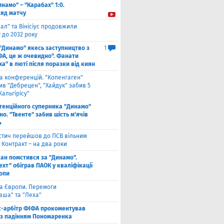
инамо" – "Карабах" 1:0.
ляд матчу
ал" та Вінісіус продовжили
 до 2032 року
 "Динамо" якесь заступництво з
1
ФА, це ж очевидно". Фанати
а" в люті після поразки від киян
га конференцій. "Копенгаген"
в "Дебрецен", "Хайдук" забив 5
Жальгірісу"
тенційного суперника "Динамо"
о. "Твенте" забив шість м'ячів
4
стич перейшов до ПСВ вільним
 Контракт – на два роки
кан помстився за "Динамо".
хт" обіграв ПАОК у кваліфікації
ропи
га Європи. Перемоги
аша" та "Леха"
с-арбітр ФІФА прокоментував
із падінням Пономаренка