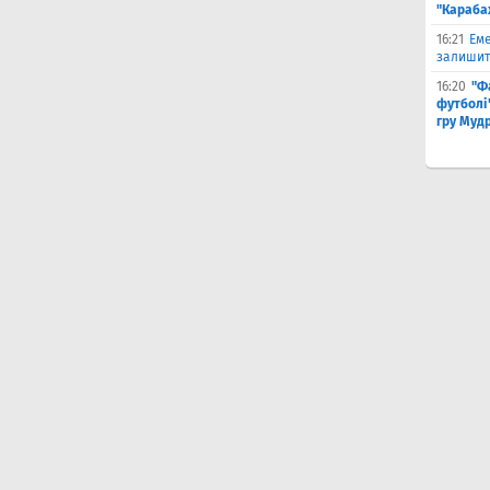
"Караба
16:21
Еме
залишити
16:20
"Ф
футболі"
гру Муд