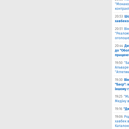
"Монако"
контрак
20:53
Шо
хавбеко
20:51
Він
"Реалом"
оголоше
20:44
Ди
до "Обол
працюют
19:50
"Б
Альваре
"Атлетик
19:30
Ві
"Баєр": 
іншому 
19:25
"М
Медіну в
19:16
"Ди
19:06
Ро
хавбек в
Каталонц