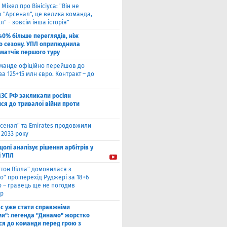
 Мікел про Вінісіуса: "Він не
 "Арсенал", це велика команда,
л" - зовсім інша історія"
40% більше переглядів, ніж
о сезону. УПЛ оприлюднила
 матчів першого туру
оманде офіційно перейшов до
за 125+15 млн євро. Контракт – до
МЗС РФ закликали росіян
ся до тривалої війни проти
сенал" та Emirates продовжили
 2033 року
цолі аналізує рішення арбітрів у
і УПЛ
стон Вілла" домовилася з
о" про перехід Руджері за 18+6
о – гравець ще не погодив
р
ас уже стати справжніми
и": легенда "Динамо" жорстко
ся до команди перед грою з