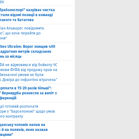
ру
"Трабзонспорі" назріває чистка
стали відомі позиції в команді
ського та Батагова
ліан Альварес повідомить
о", що хоче перейти до
они"
rbes Ukraine: Ворог знищив 400
вадратних метрів складських
нь за місяць
ФА не відмовився від бойкоту ЧС
ідмови ФІФА від продажу прав на
"Визначені умови не були
. Довіра до Інфантіно втрачена"
арплати в 15-20 разів більші":
 Вернидуба рознесли за виліт з
нференцій
рі готовий розпочати
ори з "Барселоною" щодо умов
ого контракту
Гданську чоловік напав на
 й на поляків, яких назвав
івцями"