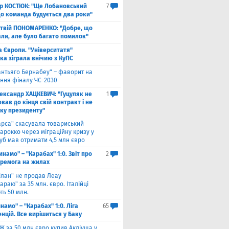
ор КОСТЮК: "Ще Лобановський
7
що команда будується два роки"
твій ПОНОМАРЕНКО: "Добре, що
али, але було багато помилок"
а Європи. "Університатя"
ка зіграла внічию з КуПС
антьяго Бернабеу" – фаворит на
ння фіналу ЧС-2030
ександр ХАЦКЕВИЧ: "Гуцуляк не
1
ав до кінця свій контракт і не
уку президенту"
арса" скасувала товариський
арокко через міграційну кризу у
луб мав отримати 4,5 млн євро
инамо" – "Карабах" 1:0. Звіт про
2
еремога на жилах
ілан" не продав Леау
араю" за 35 млн. євро. Італійці
ть 50 млн.
намо" – "Карабах" 1:0. Ліга
65
нцій. Все вирішиться у Баку
Ж за 50 млн євро купив Акліуша у