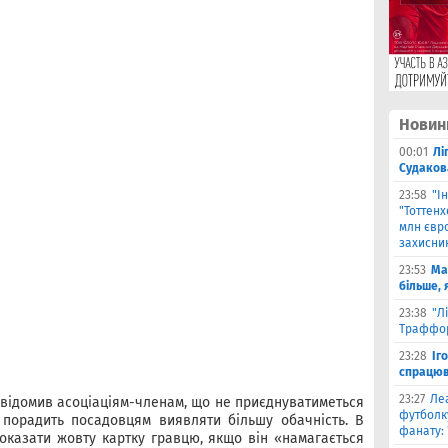
Новин
00:01
Лі
Судаков
23:58
"І
"Тоттен
млн євро
захисни
23:53
Ма
більше, 
23:38
"Л
Траффор
23:28
Іг
спрацюв
23:27
Ле
відомив асоціаціям-членам, що не приєднуватиметься
футболку
 порадить посадовцям виявляти більшу обачність. В
фанату: 
показати жовту картку гравцю, якщо він «намагається