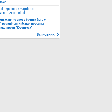
хом"
рі переконав Мартінеса
ся в "Астон Віллі"
антастично знову бачити його у
: реакція англійської преси на
рика проти "Ювентуса"
Всі новини: