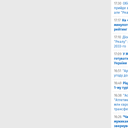
17:30
Обі
прийде в
але "Реа
17:17
На 
минулог
рейтинг
17:10
Ді
"Реалу" 
2033-го
17:09
У 
готувати
України
16:51
"Ар
угоду до
16:49
Ріц
1-му тур
16:38
"А
"Атлетик
млн євр
трансфе
16:26
"Ч
мужикам
звернув