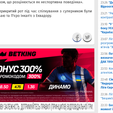
ком, що розцінюється як неспортивна поведінка».
23:26
"Д
Відеоог
 прикритий рот під час спілкування з суперником були
23:21
"Ре
аю та П'єро Інкап'є з Еквадору.
контракт
23:10
"У
боку УЄ
"Карабах
23:07
Лі
розгроми
м'ячів "
22:56
По
визначен
ДАК 190
22:53
Ко
агентом.
22:48
Сі
"Андерле
Ліги Єв
22:36
Лі
"Бешикт
22:33
Ек
момент 