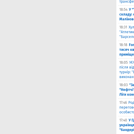
трансфе
18:54
У 
складу: 
Малiнов
18:31
Ху
"Атлетик
"Барсел
18:18
Fo
тисяч к
приміще
18:05
УЄ
після в
турнір: 
виконані
18:03
"З
"Нефтчі"
Ліги ко
17:46
Род
перегов
особист
17:40
У 
українця
"бандер