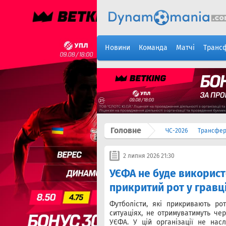
Новини
Команда
Матчі
Транс
Головне
ЧС-2026
Трансфе
2 липня 2026 21:30
УЄФА не буде використ
прикритий рот у гравц
Футболісти, які прикривають ро
ситуаціях, не отримуватимуть че
УЄФА. У цій організації не нас