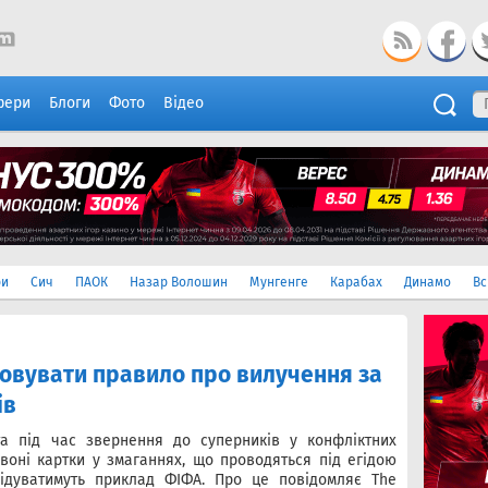
фери
Блоги
Фото
Відео
ри
Сич
ПАОК
Назар Волошин
Мунгенге
Карабах
Динамо
Вс
овувати правило про вилучення за
ів
та під час звернення до суперників у конфліктних
рвоні картки у змаганнях, що проводяться під егідою
лідуватимуть приклад ФІФА. Про це повідомляє The