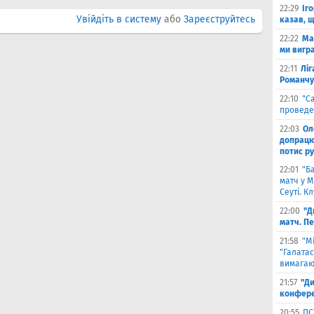
22:29
Іг
Увійдіть в систему
або
Зареєструйтесь
казав, 
22:22
Ма
ми вигр
22:11
Ліг
Романчу
22:10
"С
проведе
22:03
Ол
допрацюв
потис р
22:01
"Б
матч у М
Сеуті. К
22:00
"Д
матч. П
21:58
"М
"Галатас
вимагаю
21:57
"Ди
конфере
20:55
ПС