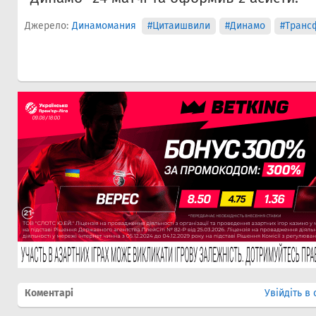
Джерело:
Динамомания
#Цитаишвили
#Динамо
#Транс
Коментарі
Увійдіть в