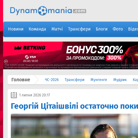
Новини
Команда
Матчі
Трансфери
Блоги
Фото
Віде
Головне
ЧС-2026
Трансфери
Мунгенге
Мудрик
Ка
1 липня 2026 20:17
Георгій Цітаішвілі остаточно по