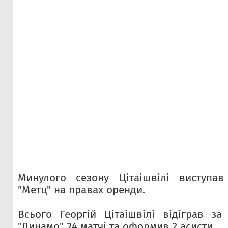
Минулого сезону Цітаішвілі виступа
"Метц" на правах оренди.
Всього Георгій Цітаішвілі відіграв з
"Динамо" 24 матчі та оформив 2 асисти.