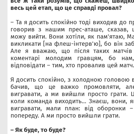
все ж таки розумів, що скажеш, швидк
весь цей етап, що це справді провал?
– Та я досить спокійно тоді виходив до п
говорив з нашим прес-аташе, сказав, 
можу вийти. Вони хотіли, як пам'ятаю, 
викликати [на флеш-інтерв'ю], бо він за
Але я вважаю, що після таких матчів
коментарі молодим гравцям, бо нам,
відповідати – тим, хто провалив цей матч
Я досить спокійно, з холодною головою 
бачив, що це важко промовляти, а
вигравати, а ми вийшли просто грати. Ц
коли команда виходить… Знаєш, вони, 
вигравати, мали план: від оборонки –
попереду. А ми просто вийшли грати.
– Як буде, то буде?