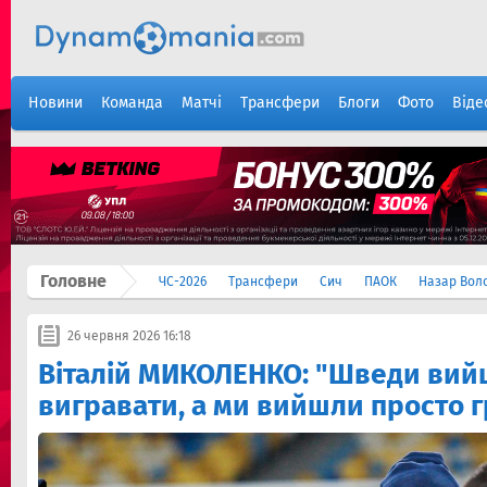
Новини
Команда
Матчі
Трансфери
Блоги
Фото
Віде
Головне
ЧС-2026
Трансфери
Сич
ПАОК
Назар Вол
26 червня 2026 16:18
Віталій МИКОЛЕНКО: "Шведи ви
вигравати, а ми вийшли просто г