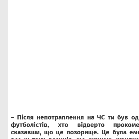
– Після непотраплення на ЧС ти був од
футболістів, хто відверто прокоме
сказавши, що це позорище. Це була ем