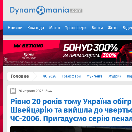
Новини
Команда
Матчі
Трансфери
Блоги
Фото
Віде
Головне
ЧС-2026
Трансфери
Мунгенге
Мудрик
Ка
26 червня 2026 15:44
Рівно 20 років тому Україна обіг
Швейцарію та вийшла до чверть
ЧС-2006. Пригадуємо серію пенал