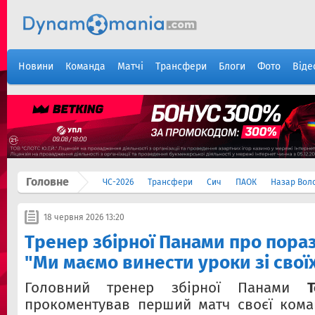
Новини
Команда
Матчі
Трансфери
Блоги
Фото
Віде
Головне
ЧС-2026
Трансфери
Сич
ПАОК
Назар Вол
18 червня 2026 13:20
Тренер збірної Панами про пораз
"Ми маємо винести уроки зі свої
Головний тренер збірної Панами
Т
прокоментував перший матч своєї кома