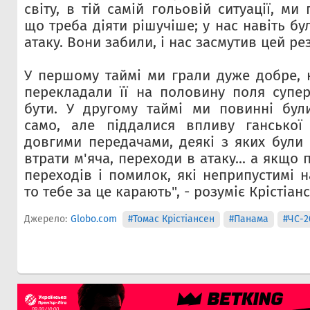
світу, в тій самій гольовій ситуації, ми
що треба діяти рішучіше; у нас навіть б
атаку. Вони забили, і нас засмутив цей рез
У першому таймі ми грали дуже добре, 
перекладали її на половину поля супер
бути. У другому таймі ми повинні бул
само, але піддалися впливу ганської
довгими передачами, деякі з яких були 
втрати м'яча, переходи в атаку... а якщо
переходів і помилок, які неприпустимі на
то тебе за це карають", - розуміє Крістіанс
Джерело:
Globo.com
#Томас Крістіансен
#Панама
#ЧС-2