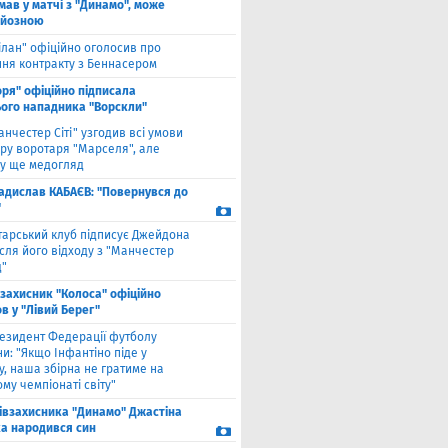
мав у матчі з "Динамо", може
рйозною
ілан" офіційно оголосив про
ння контракту з Беннасером
оря" офіційно підписала
ого нападника "Ворскли"
анчестер Сіті" узгодив всі умови
ру воротаря "Марселя", але
у ще медогляд
адислав КАБАЄВ: "Повернувся до
"
тарський клуб підписує Джейдона
сля його відходу з "Манчестер
"
взахисник "Колоса" офіційно
в у "Лівий Берег"
езидент Федерації футболу
и: "Якщо Інфантіно піде у
у, наша збірна не гратиме на
му чемпіонаті світу"
півзахисника "Динамо" Джастіна
а народився син