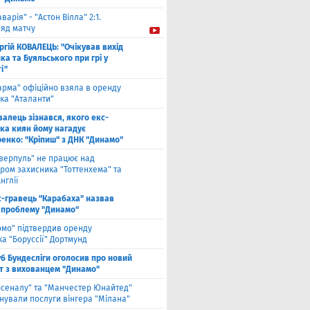
аварія" - "Астон Вілла" 2:1.
ляд матчу
ргій КОВАЛЕЦЬ: "Очікував вихід
а та Буяльського при грі у
і"
арма" офіційно взяла в оренду
ка "Аталанти"
валець зізнався, якого екс-
ка киян йому нагадує
енко: "Кріпиш" з ДНК "Динамо"
іверпуль" не працює над
ром захисника "Тоттенхема" та
нглії
с-гравець "Карабаха" назвав
 проблему "Динамо"
омо" підтвердив оренду
а "Боруссії" Дортмунд
б Бундесліги оголосив про новий
т з вихованцем "Динамо"
рсеналу" та "Манчестер Юнайтед"
нували послуги вінгера "Мілана"