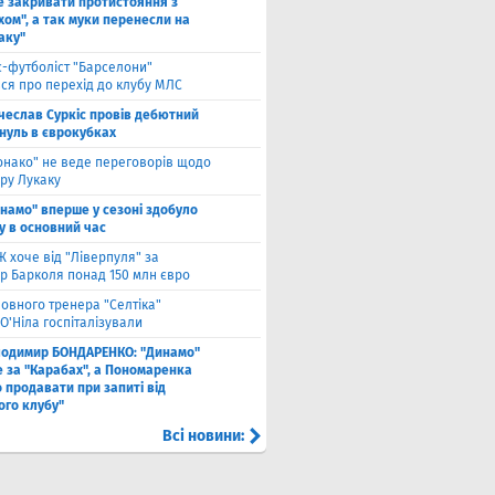
е закривати протистояння з
хом", а так муки перенесли на
аку"
с-футболіст "Барселони"
ся про перехід до клубу МЛС
чеслав Суркіс провів дебютний
 нуль в єврокубках
онако" не веде переговорів щодо
ру Лукаку
намо" вперше у сезоні здобуло
у в основний час
 хоче від "Ліверпуля" за
р Барколя понад 150 млн євро
ловного тренера "Селтіка"
О'Ніла госпіталізували
лодимир БОНДАРЕНКО: "Динамо"
е за "Карабах", а Пономаренка
 продавати при запиті від
ого клубу"
Всі новини: