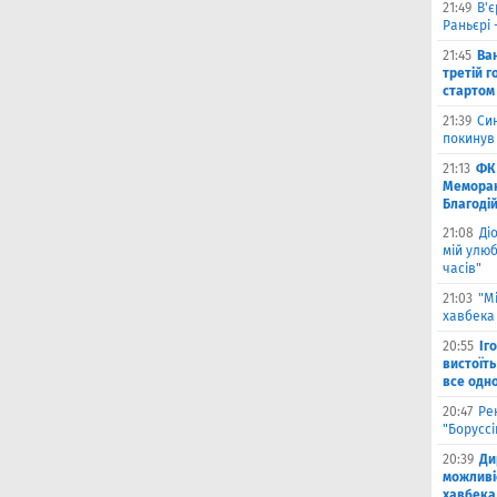
21:49
В'є
Раньєрі 
21:45
Ва
третій г
стартом
21:39
Син
покинув
21:13
ФК 
Меморан
Благоді
21:08
Ді
мій улюб
часів"
21:03
"М
хавбека 
20:55
Іг
вистоїть
все одн
20:47
Ре
"Борусс
20:39
Ди
можливі
хавбека