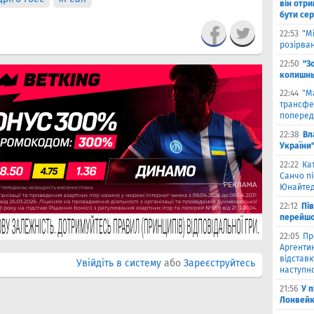
він отри
бути се
22:53
"М
розірва
22:50
"З
колишнь
22:44
"М
трансфе
поперед
22:38
Вл
України
22:22
Ка
Санчо пі
Юнайтед
22:12
Пі
перейшо
22:05
Пр
Аргентин
відставк
Увійдіть в систему
або
Зареєструйтесь
наступно
21:56
У 
Лонвейк