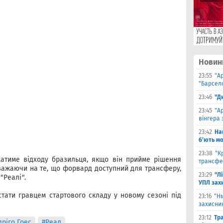
Новин
23:55
"А
"Барсело
23:46
"Д
23:45
"А
вінгера 
23:42
На
б’ють м
23:38
"К
атиме відходу бразильця, якщо він прийме рішення
трансфе
зважаючи на те, що форвард доступний для трансферу,
23:29
"Л
"Реалі".
УПЛ зах
стати гравцем стартового складу у новому сезоні під
23:16
"Н
захисни
23:12
Тр
дріго Гоес
#Реал