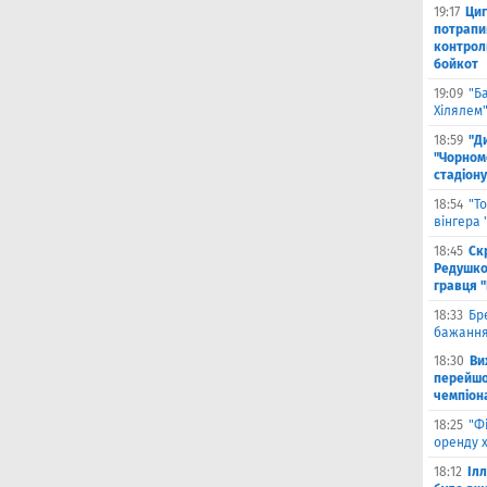
19:17
Циг
потрапи
контрол
бойкот
19:09
"Б
Хілялем
18:59
"Д
"Чорном
стадіону
18:54
"Т
вінгера
18:45
Ск
Редушко
гравця 
18:33
Бр
бажання
18:30
Ви
перейшов
чемпіона
18:25
"Ф
оренду 
18:12
Іл