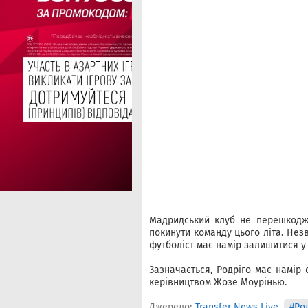
Мадридський клуб не перешкодж
покинути команду цього літа. Не
футболіст має намір залишитися у 
Зазначається, Родріго має намір 
керівництвом Жозе Моурінью.
Джерело:
Transfer News Live
#Ро