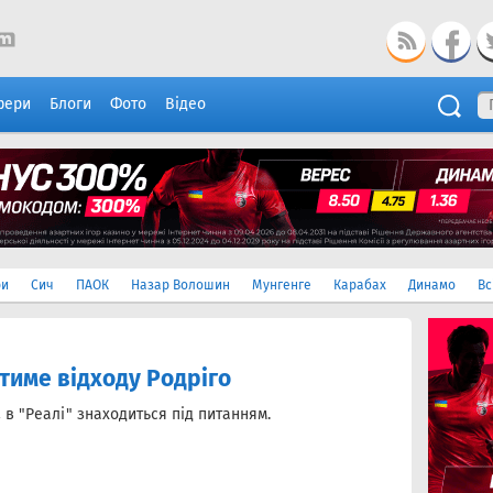
фери
Блоги
Фото
Відео
ри
Сич
ПАОК
Назар Волошин
Мунгенге
Карабах
Динамо
Вс
тиме відходу Родріго
а
в "Реалі" знаходиться під питанням.