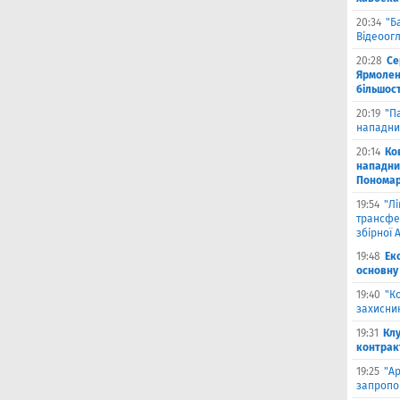
20:34
"Б
Відеоог
20:28
Се
Ярмоленк
більшост
20:19
"П
нападни
20:14
Ко
нападни
Пономар
19:54
"Л
трансфе
збірної А
19:48
Ек
основну
19:40
"К
захисник
19:31
Клу
контрак
19:25
"А
запропо