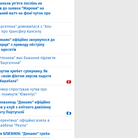
анков уп'яте поспіль не
в до заявки "Жирони" на
ьний матч на фоні чуток про
арселона" домовилася з "Аль-
" про трансфер Канселу
инамо" офіційно звернулося до
орця" з приводу обстрілу
 одеситів
оттенхем" має бажання підписти
 "Барселони"
рутив хребет супернику. Як
 своїм фінтом змусив падати
"Карабаха"
емер спростував чутки про
 покинути "Ювентус"
хованець "Динамо" офіційно
 у клуб з елітного дивізіону
ту Португалії
іорентина" офіційно взяла в
хавбека "Реала"
ля БЛИЗНЮК: "Динамо" треба