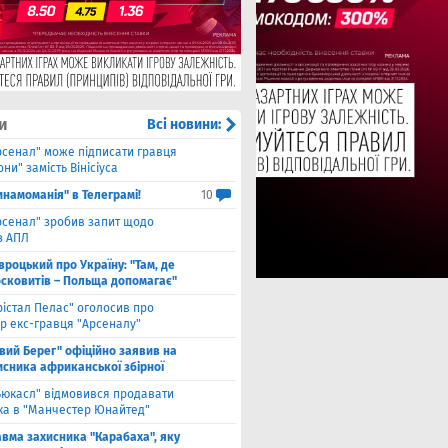
и
Всі новини:
рсенал" може підписати гравця
ни" замість Вінісіуса
инамоманія" в Телеграмі!
10
рсенал" зробив запит щодо
з АПЛ
вроцький про Україну: "Там, де
осковитів – Польща допомагає"
рістал Пелас" оголосив про
р екс-гравця "Арсеналу"
івий Берег" офіційно заявив на
исника африканської збірної
ьюкасл" відмовився продавати
ка в "Манчестер Юнайтед"
авма захисника "Карабаха", яку