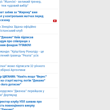
рі: "Манчіні - великий тренер,
- теж чудовий вибір"
нат забив за "Жирону" вже
ол у контрольних матчах перед
 сезону
 Зінедіна Зідана офіційно
 іспанський клуб
"Динамо" Київ підписав
дум про співпрацю з
йним фондом TYTANOVI
оманде: "Кріштіану Роналду - це
лений гравець "Реала" усіх
ілан" може підписати 32-річного
збірної Аргентини
ор ЦИГАНИК: "Навіть якщо "Верес"
 на старті матчу, потім "Динамо"
о його дотисне"
кордсмен "Дженоа" перейшов у
ію" Дортмунд
ректор клубу УПЛ заявив про
сть повноцінного викупу
 "Динамо"