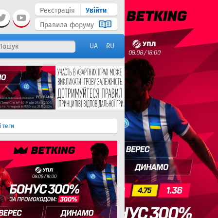
Реєстрація
Увійти
Правила форуму
UA
RU
і теги