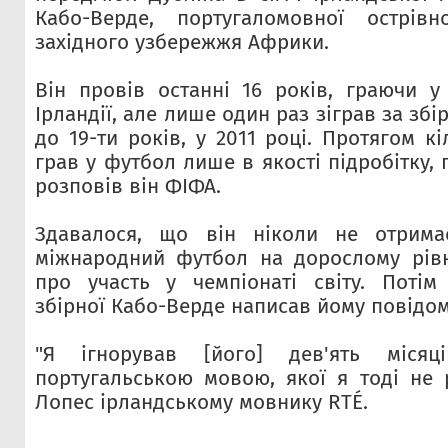
Кабо-Верде, португаломовної острів
західного узбережжя Африки.
Він провів останні 16 років, граючи у
Ірландії, але лише один раз зіграв за збір
до 19-ти років, у 2011 році. Протягом к
грав у футбол лише в якості підробітку,
розповів він ФІФА.
Здавалося, що він ніколи не отрима
міжнародний футбол на дорослому рівн
про участь у чемпіонаті світу. Потім
збірної Кабо-Верде написав йому повідом
"Я ігнорував [його] дев'ять міся
португальською мовою, якої я тоді не р
Лопес ірландському мовнику RTÉ.