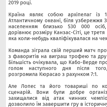
2019 році.
Країна являє собою архіпелаг із 1
Атлантичному океані, біля узбережжя З
населенням близько 530 000 осіб
дорівнює розміру Канзас-Сіті, це третя
яка коли-небудь кваліфікувалася на чем
Команда зіграла свій перший матч прот
з фаворитів на виграш трофею та друго
Більшість очікувала, що Кабо-Верде пр
голом наступного дня після того
розгромила Кюрасао з рахунком 7:1.
Але Лопес та його товариші по к
сценарій. Вони були добре органі
захищалися від атак чинних чемпі
дозволило їм завершити гру в історичну