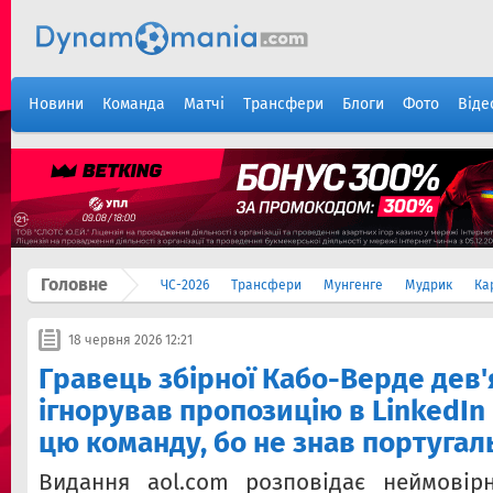
Новини
Команда
Матчі
Трансфери
Блоги
Фото
Віде
Головне
ЧС-2026
Трансфери
Мунгенге
Мудрик
Ка
18 червня 2026 12:21
Гравець збірної Кабо-Верде дев'
ігнорував пропозицію в LinkedIn
цю команду, бо не знав португал
Видання aol.com розповідає неймовірн