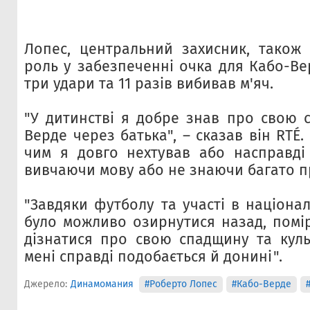
Лопес, центральний захисник, також 
роль у забезпеченні очка для Кабо-Ве
три удари та 11 разів вибивав м'яч.
"У дитинстві я добре знав про свою 
Верде через батька", – сказав він RTÉ.
чим я довго нехтував або насправді
вивчаючи мову або не знаючи багато пр
"Завдяки футболу та участі в націонал
було можливо озирнутися назад, помір
дізнатися про свою спадщину та культ
мені справді подобається й донині".
Джерело:
Динамомания
#Роберто Лопес
#Кабо-Верде