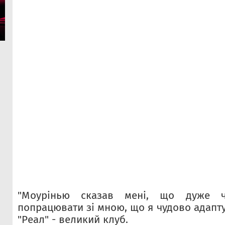
"Моурінью сказав мені, що дуже ч
попрацювати зі мною, що я чудово адапту
"Реал" - великий клуб.