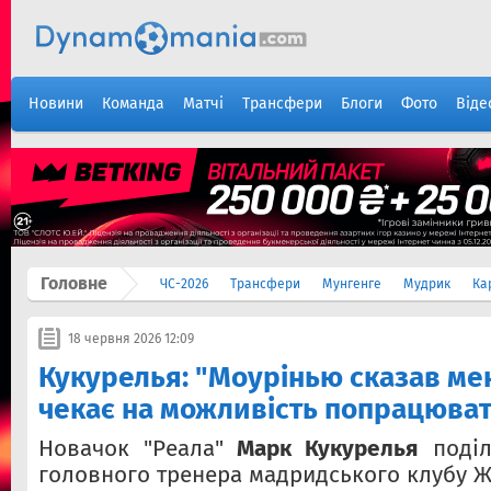
Новини
Команда
Матчі
Трансфери
Блоги
Фото
Віде
Головне
ЧС-2026
Трансфери
Мунгенге
Мудрик
Ка
18 червня 2026 12:09
Кукурелья: "Моурінью сказав мен
чекає на можливість попрацюват
Новачок "Реала"
Марк Кукурелья
поділ
головного тренера мадридського клубу Ж