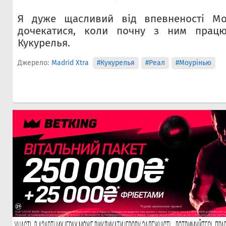
Я дуже щасливий від впевненості Мо
дочекатися, коли почну з ним працюв
Кукурелья.
Джерело:
Madrid Xtra
#Кукурелья
#Реал
#Моурінью