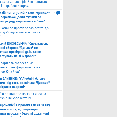
хамед Салах офіційно підписав
 із "Трабзонспором"
талій ЛИСИЦЬКИЙ: "Хоча "Динамо"
1
 переможе, доля путівки до
ого раунду вирішиться в Баку"
Діоманде просто зараз летить до
, щоб підписати контракт з
"
талій КОСОВСЬКИЙ: "Сподіваюся,
одні оборона "Динамо" не
тиме прохідний двір. Бо не
ступати на ті ж граблі"
аварія" та "Барселона"
лені в трансфері нападника
тер Юнайтед"
ля БЛИЗНЮК: "У Любліні багато
име від того, наскільки "Динамо"
зіграє в обороні"
біо Каннаваро поскаржився на
у збірній Узбекистану
Єврокомісії відреагували на заяву
кого про те, що партнери
лися передати Україні додаткові