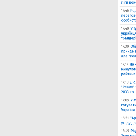
Ліги ко
17:46
Род
перегов
особист
17:40
У 
українця
"бандер
17:30
Обі
прийде в
але "Реа
17:17
На 
минулог
рейтинг
17:10
Ді
"Реалу" 
2033-го
17:09
У 
готувати
України
16:51
"Ар
угоду до
16:49
Ріц
1-му тур