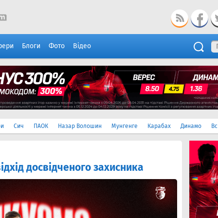
фери
Блоги
Фото
Відео
ри
Сич
ПАОК
Назар Волошин
Мунгенге
Карабах
Динамо
Вс
відхід досвідченого захисника