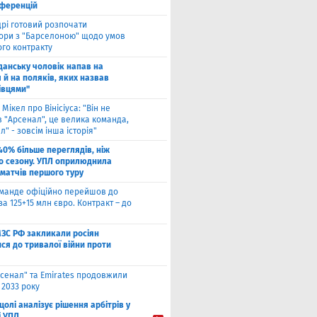
нференцій
рі готовий розпочати
ори з "Барселоною" щодо умов
ого контракту
Гданську чоловік напав на
 й на поляків, яких назвав
івцями"
 Мікел про Вінісіуса: "Він не
 "Арсенал", це велика команда,
л" - зовсім інша історія"
40% більше переглядів, ніж
о сезону. УПЛ оприлюднила
 матчів першого туру
оманде офіційно перейшов до
за 125+15 млн євро. Контракт – до
МЗС РФ закликали росіян
ся до тривалої війни проти
сенал" та Emirates продовжили
 2033 року
цолі аналізує рішення арбітрів у
і УПЛ