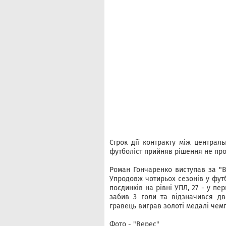
Строк дії контракту між централ
футболіст прийняв рішення не пр
Роман Гончаренко виступав за "Ве
Упродовж чотирьох сезонів у футб
поєдинків на рівні УПЛ, 27 - у пер
забив 3 голи та відзначився дв
гравець виграв золоті медалі чемп
Фото - "Верес"