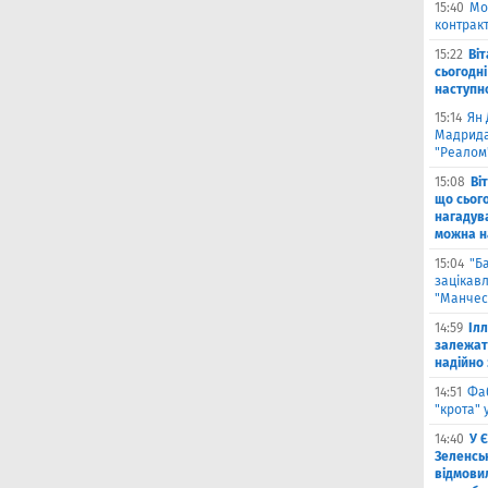
15:40
Мо
контракт
15:22
Ві
сьогодні
наступн
15:14
Ян 
Мадрида
"Реалом
15:08
Ві
що сьог
нагадува
можна на
15:04
"Б
зацікав
"Манчес
14:59
Іл
залежат
надійно 
14:51
Фа
"крота" 
14:40
У 
Зеленсь
відмови