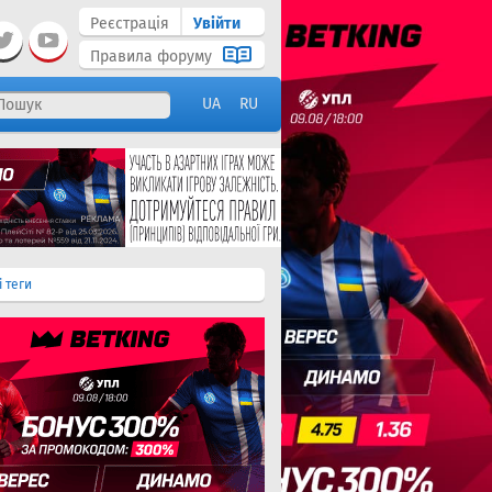
Реєстрація
Увійти
Правила форуму
UA
RU
і теги