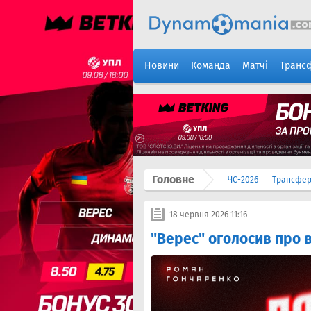
Новини
Команда
Матчі
Транс
Головне
ЧС-2026
Трансфе
18 червня 2026 11:16
"Верес" оголосив про 