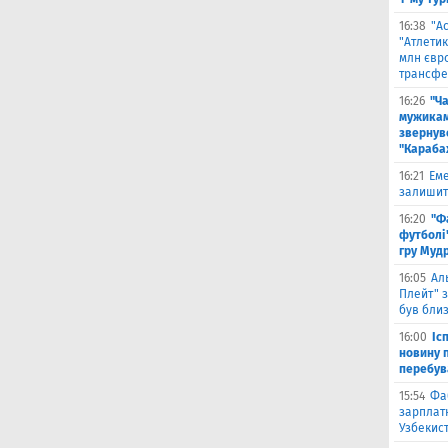
16:38
"А
"Атлетик
млн євр
трансфе
16:26
"Ч
мужикам
звернув
"Караба
16:21
Еме
залишити
16:20
"Ф
футболі"
гру Муд
16:05
Ал
Плейт" з
був бли
16:00
Іс
новину п
перебув
15:54
Фа
зарплатн
Узбекис