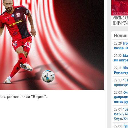
Новин
22:29
Іг
казав, 
22:22
Ма
ми вигр
22:11
Ліг
Романчу
22:10
"С
проведе
22:03
Ол
ає рівненський "Верес".
допрацюв
потис р
22:01
"Б
матч у М
Сеуті. К
22:00
"Д