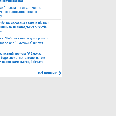
лістичні засоби
ал" практично домовився з
ом про підписання нового
ту
ійська масована атака в ніч на 5
знищила 10 складських об’єктів
и
вен: "Побоювання щодо боротьби
вання для "Ньюкасла" цілком
"
аїнський тренер: "У Баку за
 буде спекотно та волого, тож
 варто саме сьогодні зіграти
"
Всі новини: