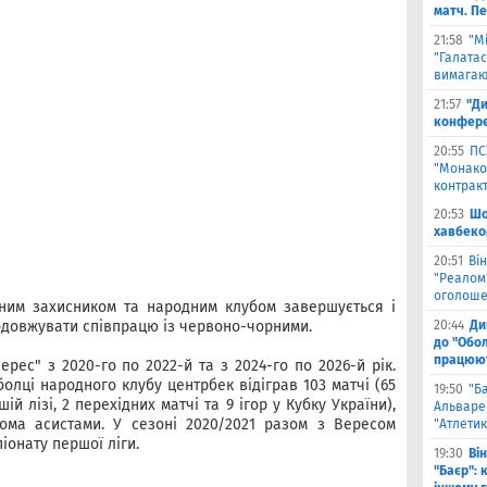
матч. П
21:58
"М
"Галатас
вимагаю
21:57
"Ди
конфере
20:55
ПС
"Монако"
контрак
20:53
Шо
хавбеко
20:51
Він
"Реалом"
оголоше
ьним захисником та народним клубом завершується і
20:44
Ди
одовжувати співпрацю із червоно-чорними.
до "Обол
працюют
рес" з 2020-го по 2022-й та з 2024-го по 2026-й рік.
олці народного клубу центрбек відіграв 103 матчі (65
19:50
"Б
шій лізі, 2 перехідних матчі та 9 ігор у Кубку України),
Альваре
ома асистами. У сезоні 2020/2021 разом з Вересом
"Атлетик
іонату першої ліги.
19:30
Ві
"Баєр": 