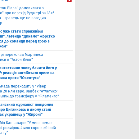
стон Вілла" домовилася з
о" про перехід Руджері за 18+6
о – гравець ще не погодив
р
ас уже стати справжніми
и": легенда "Динамо" жорстко
ся до команди перед грою з
хом"
рі переконав Мартінеса
ся в "Астон Віллі"
антастично знову бачити його у
: реакція англійської преси на
рика проти "Ювентуса"
ьмада переходить у "Рівер
а 20 млн євро. Хавбек "Атлетико"
зьким до трансферу у "Фламенго"
панський журналіст повідомив
ро Циганкова: в якому стані
ає українець у "Жироні"
біо Каннаваро: "У мене немає
і розміром 4 млн євро в збірній
тану"