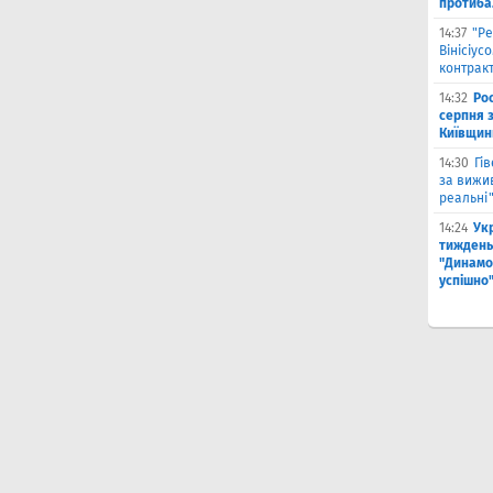
протиба
14:37
"Ре
Вінісіус
контрак
14:32
Рос
серпня 
Київщин
14:30
Гі
за вижи
реальні
14:24
Укр
тиждень
"Динамо"
успішно