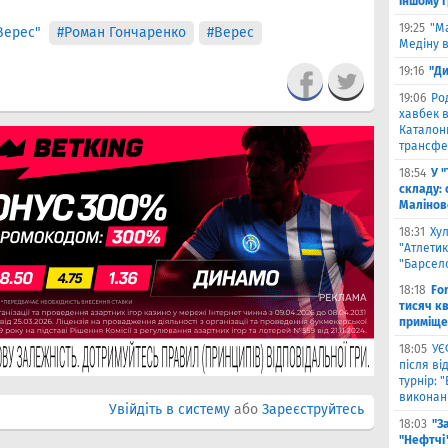
іншому 
19:25
"М
Верес"
#Роман Гончаренко
#Верес
Медіну в
19:16
"Ди
19:06
Ро
хавбек в
Каталонц
трансфе
18:54
У 
складу: 
Малiнов
18:31
Ху
"Атлетик
"Барсел
18:18
Fo
тисяч к
приміще
18:05
УЄ
після в
турнір: 
виконані
Увійдіть в систему
або
Зареєструйтесь
18:03
"З
"Нефтчі"