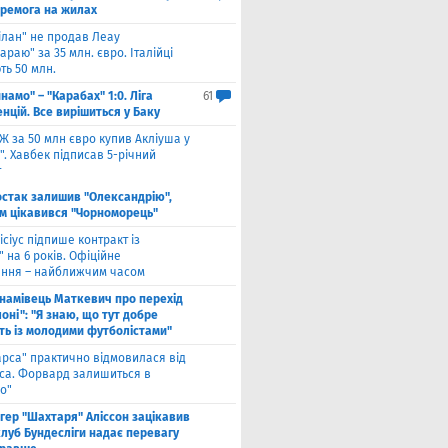
еремога на жилах
ілан" не продав Леау
араю" за 35 млн. євро. Італійці
ть 50 млн.
намо" – "Карабах" 1:0. Ліга
61
нцій. Все вирішиться у Баку
Ж за 50 млн євро купив Акліуша у
. Хавбек підписав 5-річний
т
стак залишив "Олександрію",
м цікавився "Чорноморець"
ісіус підпише контракт із
 на 6 років. Офіційне
ння – найближчим часом
намівець Маткевич про перехід
оні": "Я знаю, що тут добре
ь із молодими футболістами"
арса" практично відмовилася від
са. Форвард залишиться в
о"
нгер "Шахтаря" Аліссон зацікавив
клуб Бундесліги надає перевагу