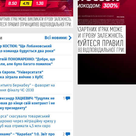
и
Всі новини:
ор КОСТЮК: "Ще Лобановський
що команда будується два роки"
твій ПОНОМАРЕНКО: "Добре, що
али, але було багато помилок"
а Європи. "Університатя"
ка зіграла внічию з КуПС
антьяго Бернабеу" – фаворит на
ння фіналу ЧС-2030
ександр ХАЦКЕВИЧ: "Гуцуляк не
1
ав до кінця свій контракт і не
уку президенту"
арса" скасувала товариський
арокко через міграційну кризу у
луб мав отримати 4,5 млн євро
инамо" – "Карабах" 1:0. Звіт про
2