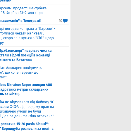
гравцю
арсель" продасть центрбека
 "Байєр" за 23+2 млн євро
намоманія" в Телеграмі!
10
дрі погодив контракт з "Барсою" -
томився чекати на "Реал".
і скоро зв'яжуться з "Сіті" щодо
ру
"Трабзонспорі" назріває чистка
стали відомі позиції в команді
ського та Батагова
ліан Альварес повідомить
о", що хоче перейти до
они"
rbes Ukraine: Ворог знищив 400
вадратних метрів складських
нь за місяць
ФА не відмовився від бойкоту ЧС
ідмови ФІФА від продажу прав на
"Визначені умови не були
. Довіра до Інфантіно втрачена"
арплати в 15-20 разів більші":
 Вернидуба рознесли за виліт з