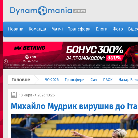
Новини
Команда
Матчі
Трансфери
Блоги
Фото
Віде
Головне
ЧС-2026
Трансфери
Сич
ПАОК
Назар Вол
18 червня 2026 10:26
Михайло Мудрик вирушив до Іта