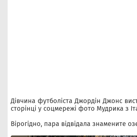
Дівчина футболіста Джордін Джонс вис
сторінці у соцмережі фото Мудрика з Іта
Вірогідно, пара відвідала знамените оз