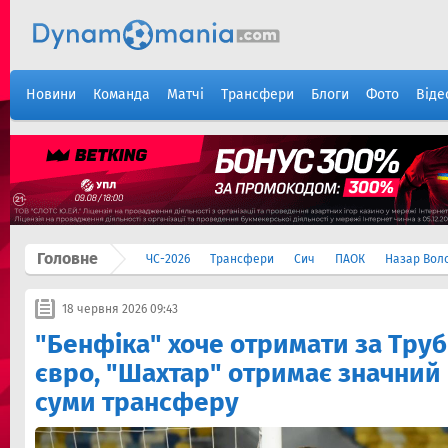
Новини
Команда
Матчі
Трансфери
Блоги
Фото
Віде
Головне
ЧС-2026
Трансфери
Сич
ПАОК
Назар Вол
18 червня 2026 09:43
"Бенфіка" хоче отримати за Труб
євро, "Шахтар" отримає значний 
суми трансферу