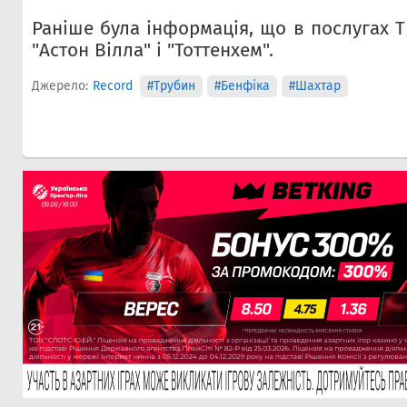
Раніше була інформація, що в послугах Т
"Астон Вілла" і "Тоттенхем".
Джерело:
Record
#Трубин
#Бенфіка
#Шахтар