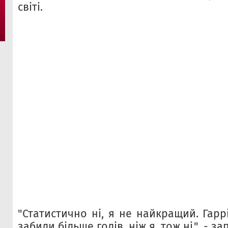
світі.
"Статистично ні, я не найкращий. Гар
забили більше голів, ніж я, тож ні", - з