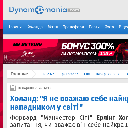
Новини
Команда
Матчі
Трансфери
Блоги
Фото
Віде
Головне
ЧС-2026
Трансфери
Сич
Назар Волошин
18 червня 2026 09:13
Холанд: "Я не вважаю себе най
нападником у світі"
Форвард "Манчестер Сіті"
Ерлінг Хо
запитання, чи вважає він себе найкра