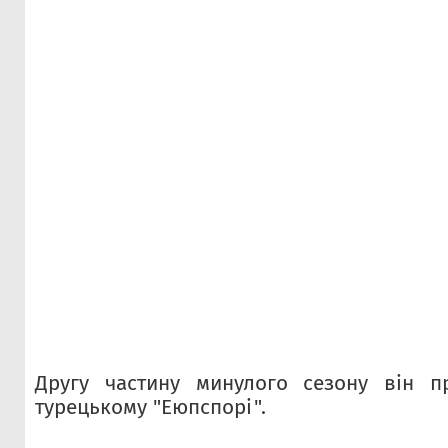
Другу частину минулого сезону він п
турецькому "Еюпспорі".