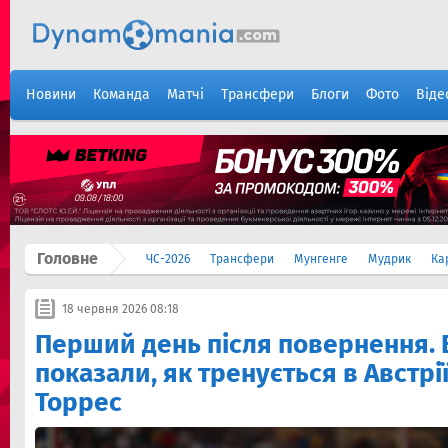
Новини
Команда
Матчі
Трансфери
Блоги
Фото
Віде
Головне
ЧС-2026
Трансфери
Мунгенге
Мудрик
Ка
18 червня 2026 08:18
Перший день після повернення. 
показали, як тренується в Австрі
Торрес