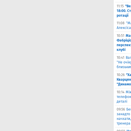
11:15
"Ве
18:00. С
ротації
11:08
"М
Алексіса
10:51
Ма
Фабріці
перспек
клубі
10:41
Ва
"Не очік
близьки
10:26
"Х
Кварцян
"Динамо
10:14
Мі
телефон
деталі
09:56
Бе
занадто 
начхати,
тренера 