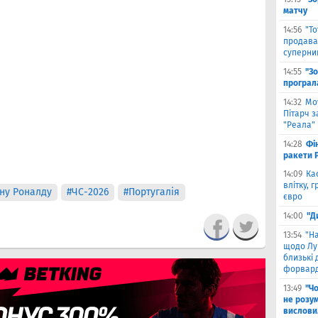
матчу
14:56
"Т
продава
суперни
14:55
"З
програл
14:32
Мо
Пітарч 
"Реала"
14:28
Фі
ракети P
14:09
Ка
влітку, 
ану Роналду
#ЧС-2026
#Португалія
євро
14:00
"Д
13:54
"Н
щодо Лу
близькі
форвар
13:49
"Ч
не розу
вислови