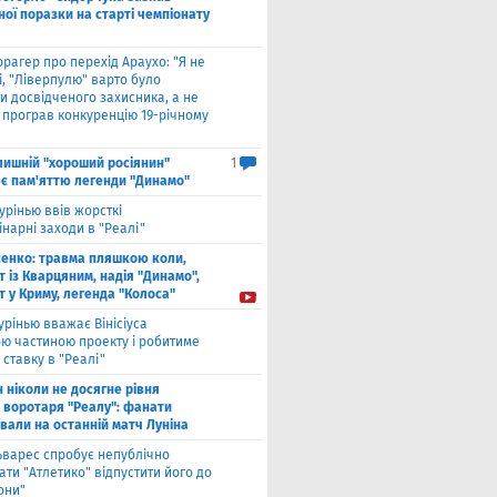
ої поразки на старті чемпіонату
рагер про перехід Араухо: "Я не
і, "Ліверпулю" варто було
и досвідченого захисника, а не
о програв конкуренцію 19-річному
лишнiй "хороший росіянин"
1
є пам'яттю легенди "Динамо"
урінью ввів жорсткі
нарні заходи в "Реалі"
енко: травма пляшкою коли,
 із Кварцяним, надія "Динамо",
 у Криму, легенда "Колоса"
рінью вважає Вінісіуса
ю частиною проекту і робитиме
 ставку в "Реалі"
н ніколи не досягне рівня
 воротаря "Реалу": фанати
вали на останній матч Луніна
ьварес спробує непублічно
ти "Атлетико" відпустити його до
они"