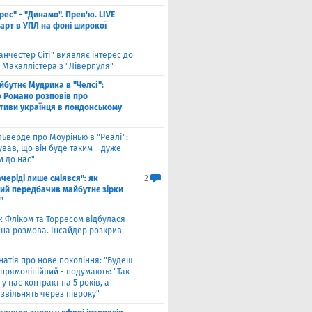
рес" - "Динамо". Прев'ю. LIVE
тарт в УПЛ на фоні широкої
анчестер Сіті" виявляє інтерес до
 Макаллістера з "Ліверпуля"
йбутнє Мудрика в "Челсі":
о Романо розповів про
тиви українця в лондонському
льверде про Моурінью в "Реалі":
ував, що він буде таким – дуже
м до нас"
ачеріді лише сміявся": як
2
ий передбачив майбутнє зірки
"
ж Фліком та Торресом відбулася
на розмова. Інсайдер розкрив
натія про нове покоління: "Будеш
прямолінійний - подумають: "Так
 у нас контракт на 5 років, а
звільнять через півроку"