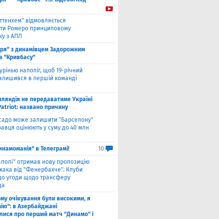
оттенхем" відмовляється
ти Ромеро принциповому
ку з АПЛ
оря" з динамівцем Задорожним
а "Кривбасу"
урінью наполіг, щоб 19-річний
залишився в першій команді
нляндія не передаватиме Україні
atriot: названо причину
садо може залишити "Барселону"
гравця оцінюють у суму до 40 млн
инамоманія" в Телеграмі!
10
аполі" отримав нову пропозицію
кака від "Фенербахче". Клуби
 до угоди щодо трансферу
да
ому очікування були високими, я
мію": в Азербайджані
лися про перший матч "Динамо" і