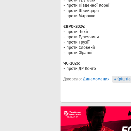
- проти Уругваю
- проти Південної Кореї
- проти Швейцарії
- проти Марокко
ЄВРО-2024:
- проти Чехії
- проти Туреччини
- проти Грузії
- проти Словенії
- проти Франції
ЧС-2026:
- проти ДР Конго
Джерело:
Динамомания
#Крішті