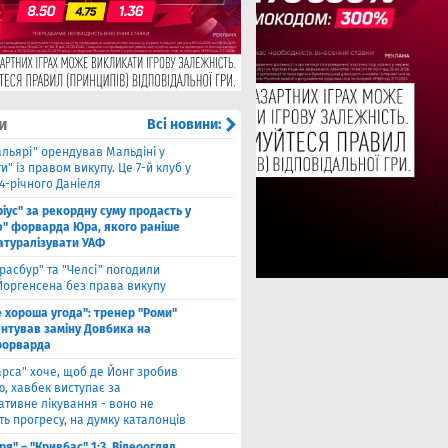
и
Всі новини:
альярі" орендував Мальдіні у
и" із правом викупу. Це 7-й клуб у
24-річного Даніеля
ріус" за рекордну суму продасть у
ю" форварда Юра, якого раніше
натуралізувати УАФ
расбур" та "Челсі" погодили
Йоргенсена без права викупу
е хороша угода": тренер "Роми"
нтував заміну Довбика на
форварда
арса" хоче, щоб де Йонг зробив
, хавбек виступає за
ативне лікування - воно не
ь прогресу, на думку каталонців
ря" – "Кривбас" 1:3. Відеоогляд