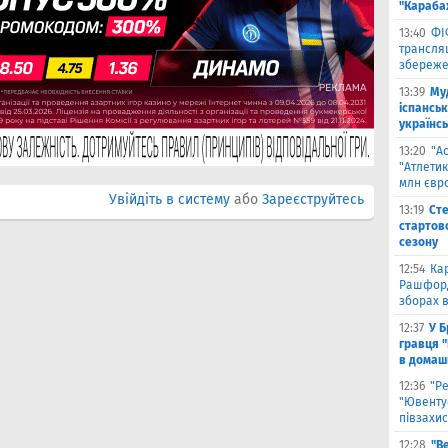
"Караба
13:40
ФІ
трансляц
збереже
13:39
Му
іспанськ
українсь
13:20
"А
"Атлетик
млн євр
Увійдіть в систему
або
Зареєструйтесь
13:19
Сте
стартово
сезону
12:54
Ка
Рашфорд
зборах в
12:37
У Б
гравця 
в домаш
12:36
"Р
"Ювенту
півзахис
12:28
"В