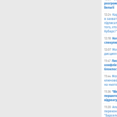
розгромн
Бельгії
12:24
Кар
в захват
підписат
того, хт
Кубарсі"
12:18
Ко
спекулю
12:07
Мо
дисциплі
11:47
Лис
конфлікт
блокпост
11:44
Моу
ключово
на нього
11:36
"Ві
першого
відреагу
11:20
Ал
перекона
"Барсел