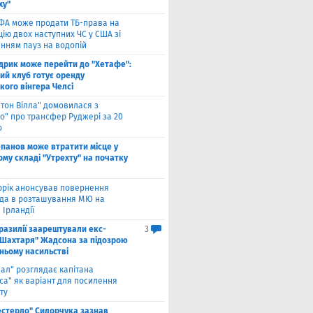
ху"
ФА може продати ТБ-права на
ію двох наступних ЧС у США зі
нням пауз на водопій
дрик може перейти до "Хетафе":
ий клуб готує оренду
кого вінгера Челсі
стон Вілла" домовилася з
о" про трансфер Руджері за 20
о
панов може втратити місце у
му складі "Утрехту" на початку
ррік анонсував повернення
а в розташування МЮ на
 Ірландії
разилії заарештували екс-
3
"Шахтаря" Жадсона за підозрою
ньому насильстві
еал" розглядає капітана
са" як варіант для посилення
ту
естерло" Сидорчука зазнав