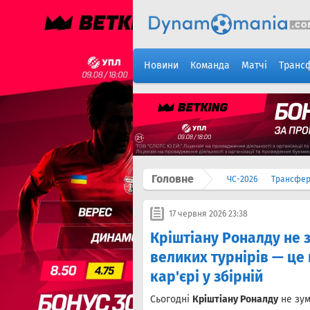
Новини
Команда
Матчі
Транс
Головне
ЧС-2026
Трансфе
17 червня 2026 23:38
Кріштіану Роналду не з
великих турнірів — це
кар'єрі у збірній
Сьогодні
Кріштіану Роналду
не зум