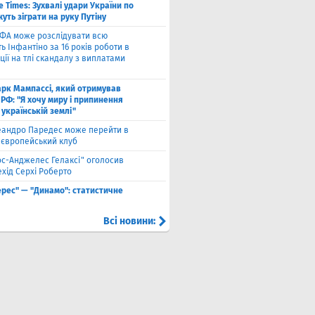
e Times: Зухвалі удари України по
жуть зіграти на руку Путіну
ФА може розслідувати всю
ть Інфантіно за 16 років роботи в
ції на тлі скандалу з виплатами
рк Мампассі, який отримував
РФ: "Я хочу миру і припинення
 українській землі"
еандро Паредес може перейти в
 європейський клуб
ос-Анджелес Гелаксі" оголосив
хід Серхі Роберто
ерес" — "Динамо": статистичне
Всі новини: