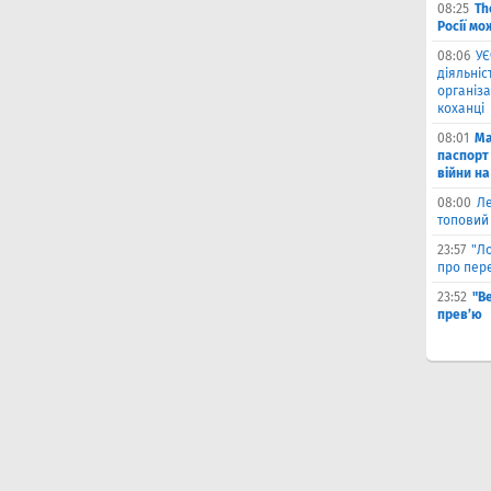
08:25
Th
Росії мо
08:06
УЄ
діяльніс
організа
коханці
08:01
Ма
паспорт 
війни на
08:00
Л
топовий
23:57
"Л
про пере
23:52
"В
прев’ю