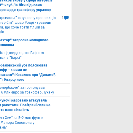
ганков знову у сфері інтересів
ї": клуб Ла Ліги відновив
ори щодо трансферу українця
арселона" готує нову пропозицію
1
ер Сіті" щодо Родрі - гравець
в, що хоче грати тільки за
ців
ахтар" запросив молодшого
рмолюка
ік підтвердив, що Рафінья
ся в "Барсі"
обановський усе пояснював
ифр – з ними не
чаєшся": Ковалюк про "Динамо",
" і Кварцяного
енербахче" запропонував
 6 млн євро за трансфер Лукаку
 уночі масовано атакувала
 ракетами. Повітряні сили не
ь їхню кількість
ест Хем" за 5+2 млн фунтів
 Манора Соломона у
хема"