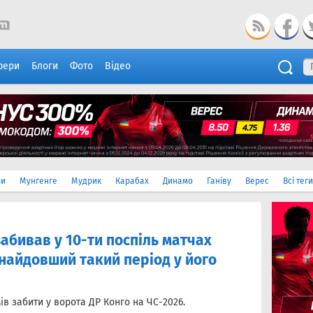
фери
Блоги
Фото
Відео
ри
Мунгенге
Мудрик
Карабах
Динамо
Ганіву
Верес
Всі теги
абивав у 10-ти поспіль матчах
 найдовший такий період у його
ів забити у ворота ДР Конго на ЧС-2026.