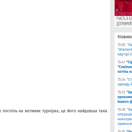
Новин
15:50
"К
"Аталант
кар'єрі 
15:47
"Сі
"Севіль
хотіла 
15:34
"Ст
оренду 
15:32
"Ц
прокоме
іншого 
15:30
"Б
х поспіль на великих турнірах, це його найдовша така
операцію
консерв
приносит
15:15
"Зо