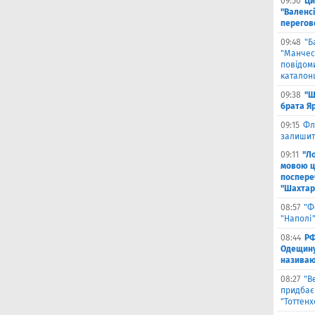
09:50
Ци
"Валенсі
перегов
09:48
"Б
"Манчест
повідоми
каталон
09:38
"Ш
брата Я
09:15
Фл
залишить
09:11
"Л
мовою ц
поспере
"Шахтар
08:57
"Ф
"Наполі"
08:44
РФ
Одещину
називают
08:27
"В
придбає
"Тоттен