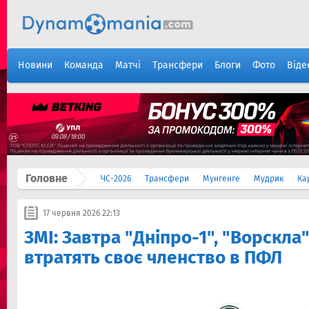
Новини
Команда
Матчі
Трансфери
Блоги
Фото
Віде
Головне
ЧС-2026
Трансфери
Мунгенге
Мудрик
Ка
17 червня 2026 22:13
ЗМІ: Завтра "Дніпро-1", "Ворскла
втратять своє членство в ПФЛ