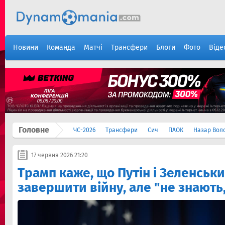
Новини
Команда
Матчі
Трансфери
Блоги
Фото
Віде
Головне
ЧС-2026
Трансфери
Сич
ПАОК
Назар Вол
17 червня 2026 21:20
Трамп каже, що Путін і Зеленськи
завершити війну, але "не знають,