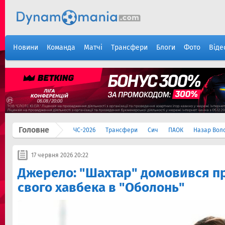
Новини
Команда
Матчі
Трансфери
Блоги
Фото
Віде
Головне
ЧС-2026
Трансфери
Сич
ПАОК
Назар Вол
17 червня 2026 20:22
Джерело: "Шахтар" домовився п
свого хавбека в "Оболонь"