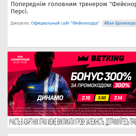
Попереднім головним тренером "Фейєнор
Персі.
Джерело:
Официальный сайт "Фейеноорда"
#Ван Бронкхорс