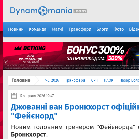
Новини
Команда
Матчі
Трансфери
Блоги
Фото
Віде
Головне
ЧС-2026
Трансфери
Сич
ПАОК
Назар Вол
17 червня 2026 19:47
Джованні ван Бронкхорст офіцій
"Фейєнорд"
Новим головним тренером "Фейєнорда"
Бронкхорст
.