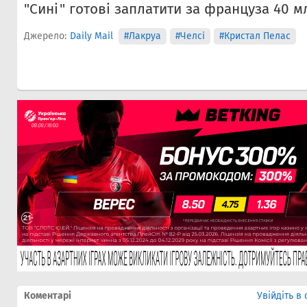
"Сині" готові заплатити за француза 40 мл
Джерело:
Daily Mail
#Лакруа
#Челсi
#Кристал Пелас
Коментарі
Увійдіть в