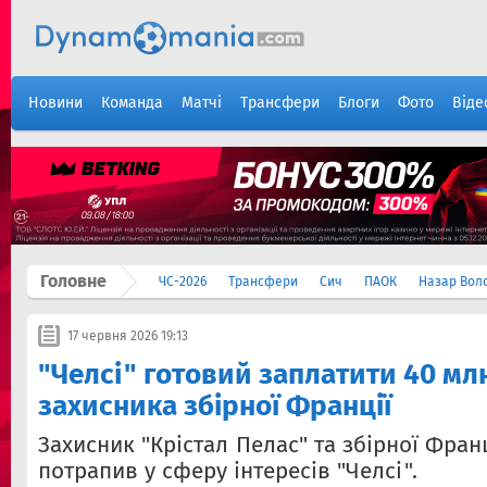
Новини
Команда
Матчі
Трансфери
Блоги
Фото
Віде
Головне
ЧС-2026
Трансфери
Сич
ПАОК
Назар Вол
17 червня 2026 19:13
"Челсі" готовий заплатити 40 мл
захисника збірної Франції
Захисник "Крістал Пелас" та збірної Фран
потрапив у сферу інтересів "Челсі".