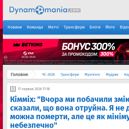
Новини
Команда
Матчі
Трансфери
Блоги
Фото
Віде
Головне
ЧС-2026
Трансфери
Мунгенге
Мудрик
Ка
17 червня 2026 17:18
Кімміх: "Вчора ми побачили змі
сказали, що вона отруйна. Я не
можна померти, але це як мінім
небезпечно"