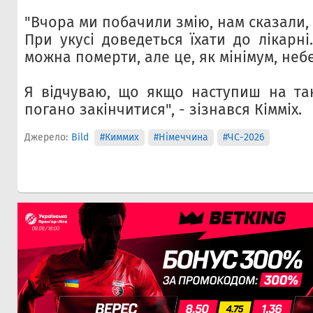
"Вчора ми побачили змію, нам сказали,
При укусі доведеться їхати до лікарн
можна померти, але це, як мінімум, неб
Я відчуваю, що якщо наступиш на та
погано закінчитися", - зізнався Кімміх.
Джерело:
Bild
#Киммих
#Німеччина
#ЧС-2026