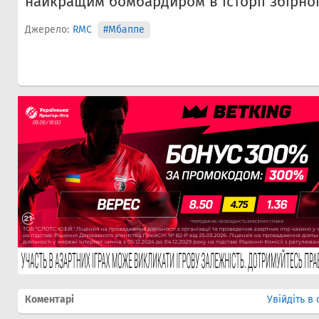
найкращим бомбардиром в історії збірної
Джерело:
RMC
#Мбаппе
Коментарі
Увійдіть в