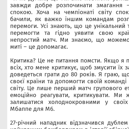
завжди добре розпочинати змагання 
спокою. Хоча на чемпіонаті світу спо
бачили, як важко іншим командам розп
перемоги. Усі знають, що це унікальний 
перемогти та гідно уявити свою краї
непростий матч. Ми знаємо, що можемо
миті – це допомагає.
Критика? Це не питання помсти. Якщо я 
всіх, хто мене критикує, щоб змусити їх 
доведеться грати до 80 років. Я граю, що
своєї країни та допомогти своїй команді
світу. Це лише перший матч групового е
емоційно реагувати, критикувати. Ми 
залишатися холоднокровними у своїх
Мбаппе для M6.
27-річний нападник відзначився дублем 