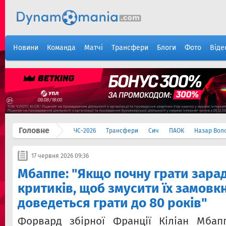
Новини
Команда
Матчі
Трансфери
Блоги
Фото
Віде
Головне
ЧС-2026
Трансфери
Сич
ПАОК
Назар Вол
17 червня 2026 09:36
Мбаппе: "Якщо почну грати зарад
критиків, щоб змусити їх замовкн
доведеться грати до 80 років"
Форвард збірної Франції Кіліан Мбап