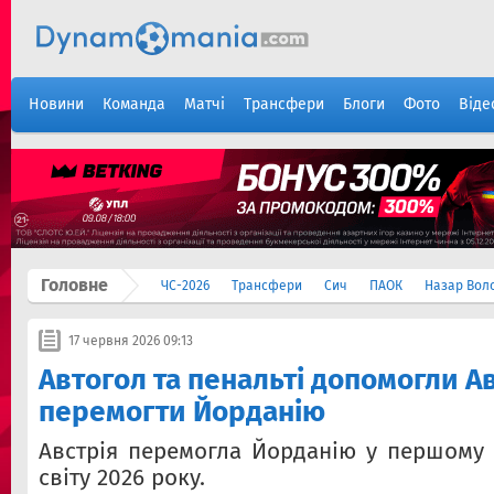
Новини
Команда
Матчі
Трансфери
Блоги
Фото
Віде
Головне
ЧС-2026
Трансфери
Сич
ПАОК
Назар Вол
17 червня 2026 09:13
Автогол та пенальті допомогли Ав
перемогти Йорданію
Австрія перемогла Йорданію у першому 
світу 2026 року.