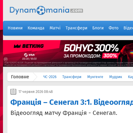
Новини
Команда
Матчі
Трансфери
Блоги
Фото
Віде
Головне
ЧС-2026
Трансфери
Мунгенге
Мудрик
Ка
17 червня 2026 08:48
Франція – Сенегал 3:1. Відеоогля
Відеоогляд матчу Франція - Сенегал.