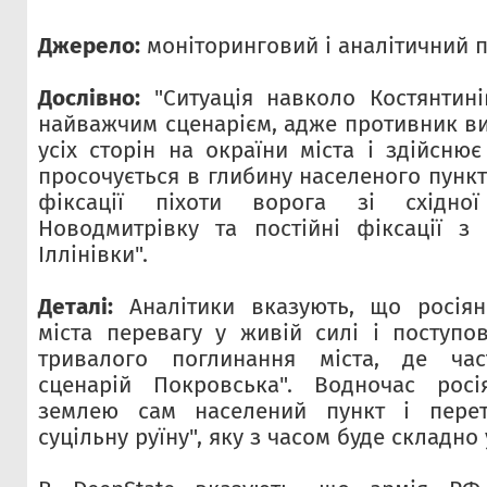
Джерело:
моніторинговий і аналітичний п
Дослівно:
"Ситуація навколо Костянтині
найважчим сценарієм, адже противник в
усіх сторін на окраїни міста і здійсню
просочується в глибину населеного пункт
фіксації піхоти ворога зі східно
Новодмитрівку та постійні фіксації з
Іллінівки".
Деталі:
Аналітики вказують, що росія
міста перевагу у живій силі і поступо
тривалого поглинання міста, де час
сценарій Покровська". Водночас росі
землею сам населений пункт і пере
суцільну руїну", яку з часом буде складно