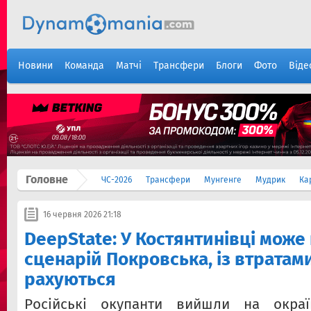
Новини
Команда
Матчі
Трансфери
Блоги
Фото
Віде
Головне
ЧС-2026
Трансфери
Мунгенге
Мудрик
Ка
16 червня 2026 21:18
DeepState: У Костянтинівці може
сценарій Покровська, із втратам
рахуються
Російські окупанти вийшли на окраї