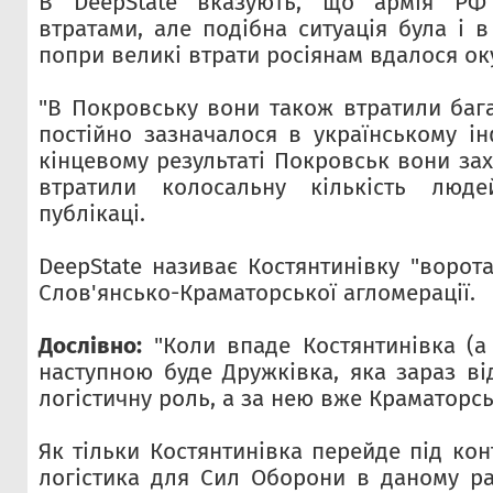
В DeepState вказують, що армія РФ 
втратами, але подібна ситуація була і 
попри великі втрати росіянам вдалося ок
"В Покровську вони також втратили бага
постійно зазначалося в українському ін
кінцевому результаті Покровськ вони за
втратили колосальну кількість люде
публікаці.
DeepState називає Костянтинівку "ворот
Слов'янсько-Краматорської агломерації.
Дослівно:
"Коли впаде Костянтинівка (а 
наступною буде Дружківка, яка зараз ві
логістичну роль, а за нею вже Краматорсь
Як тільки Костянтинівка перейде під ко
логістика для Сил Оборони в даному р