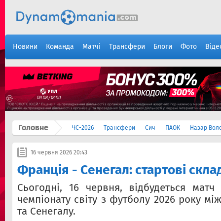
Новини
Команда
Матчі
Трансфери
Блоги
Фото
Віде
Головне
ЧС-2026
Трансфери
Сич
ПАОК
Назар Вол
16 червня 2026 20:43
Франція - Сенегал: стартові скл
Сьогодні, 16 червня, відбудеться матч 
чемпіонату світу з футболу 2026 року мі
та Сенегалу.