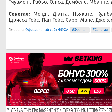
Тчуамені, Рабьо, Оліса, Дембеле, Мбаппе, 
Сенегал:
Менді, Діатта, Ньякате, Куліб
Ідрисса Гейє, Пап Гейє, Сарр, Мане, Джекс
Джерело:
Официальный сайт ФИФА
#Франція
#Сенегал