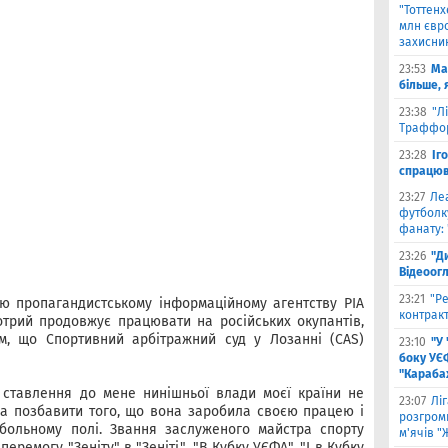
"Тоттен
млн євро
захисни
23:53
Ма
більше, 
23:38
"Л
Траффор
23:28
Іг
спрацюв
23:27
Ле
футболку
фанату: 
23:26
"Д
Відеоог
23:21
"Ре
ю пропагандистському інформаційному агентству РІА
контракт
отрий продовжує працювати на російських окупантів,
м, що Спортивний арбітражний суд у Лозанні (CAS)
23:10
"У
боку УЄ
"Карабах
 ставлення до мене нинішньої влади моєї країни не
23:07
Лі
на позбавити того, що вона заробила своєю працею і
розгроми
больному полі. Звання заслуженого майстра спорту
м'ячів "
перемогу "Зеніту" в "Зеніті", "В Кубку УЄФА", "І в Кубку