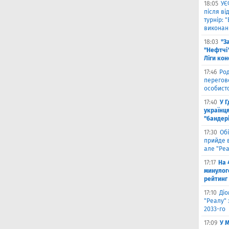
18:05
УЄ
після в
турнір: 
виконані
18:03
"З
"Нефтчі"
Ліги ко
17:46
Род
перегов
особист
17:40
У 
українця
"бандер
17:30
Обі
прийде в
але "Реа
17:17
На 
минулог
рейтинг
17:10
Ді
"Реалу" 
2033-го
17:09
У 