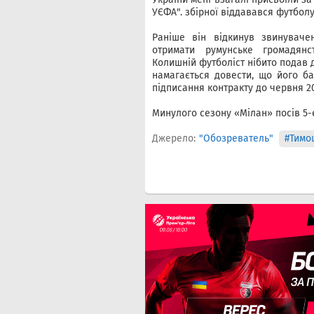
УЄФА". збірної віддавався футболу
Раніше він відкинув звинуваче
отримати румунське громадян
Колишній футболіст нібито подав д
намагається довести, що його ба
підписання контракту до червня 2
Минулого сезону «Мілан» посів 5-е
Джерело:
"Обозреватель"
#Тимо