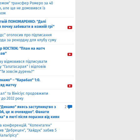
хемом" трансфер Ромеро за 40
, але ще не домовився із
ком
твiй ПОНОМАРЕНКО: "Далі
я почну забивати в кожній грі"
ідс" оголосив про підписання
да за рекордну для клубу суму
ор КОСТЮК: "План на матч
ав"
ау відмовився підписувати
 "Галатасарая" і відповів
"Ти зовсім дурень?"
инамо" – "Карабах" 1:0.
ляд матчу
ал" та Вінісіус продовжили
 до 2032 року
 "Динамо" якесь заступництво з
2
ФА, це ж очевидно". Фанати
а" в люті після поразки від киян
га конференцій. "Копенгаген"
в "Дебрецен", "Хайдук" забив 5
Жальгірісу"