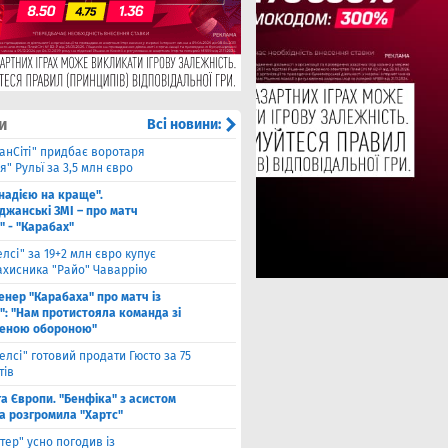
и
Всі новини:
анСіті" придбає воротаря
" Рульї за 3,5 млн євро
 надією на краще".
джанські ЗМІ – про матч
" - "Карабах"
елсі" за 19+2 млн євро купує
ахисника "Райо" Чаваррію
енер "Карабаха" про матч із
": "Нам протистояла команда зі
еною обороною"
елсі" готовий продати Гюсто за 75
тів
га Європи. "Бенфіка" з асистом
а розгромила "Хартс"
нтер" усно погодив із