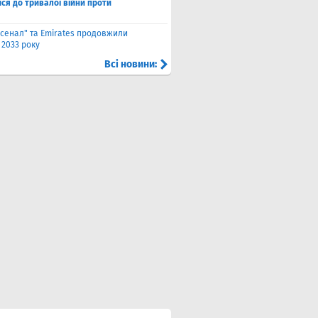
ся до тривалої війни проти
сенал" та Emirates продовжили
 2033 року
Всі новини: