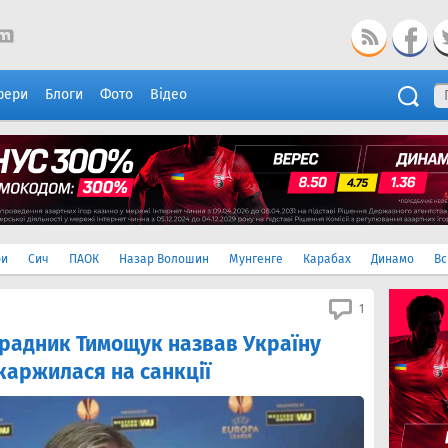
фери
Блоги
Фото
Відео
ри
Сич
ПАОК
Назар Волошин
Мунгенге
Карабах
Динамо
Вс
1
 зрадник Тимощук назвав Україну
каржилася на санкції