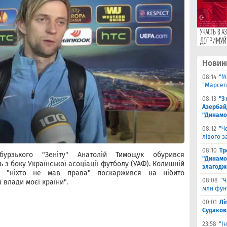
Новин
08:14
"М
"Марселя
08:13
"З
Азербай
"Динамо
08:12
"Ч
лівого з
08:10
Тр
рбурзького "Зеніту" Анатолій Тимощук обурився
"Динамо
ь з боку Української асоціації футболу (УАФ). Колишній
злагодж
и "ніхто не мав права" поскаржився на нібито
08:08
"Ч
 влади моєї країни".
млн фун
00:01
Лі
Судаков
23:58
"І