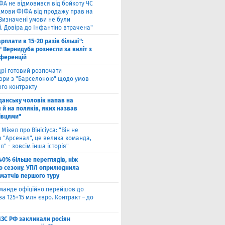
ФА не відмовився від бойкоту ЧС
ідмови ФІФА від продажу прав на
"Визначені умови не були
. Довіра до Інфантіно втрачена"
арплати в 15-20 разів більші":
 Вернидуба рознесли за виліт з
нференцій
рі готовий розпочати
ори з "Барселоною" щодо умов
ого контракту
Гданську чоловік напав на
 й на поляків, яких назвав
івцями"
 Мікел про Вінісіуса: "Він не
 "Арсенал", це велика команда,
л" - зовсім інша історія"
40% більше переглядів, ніж
о сезону. УПЛ оприлюднила
 матчів першого туру
оманде офіційно перейшов до
за 125+15 млн євро. Контракт – до
МЗС РФ закликали росіян