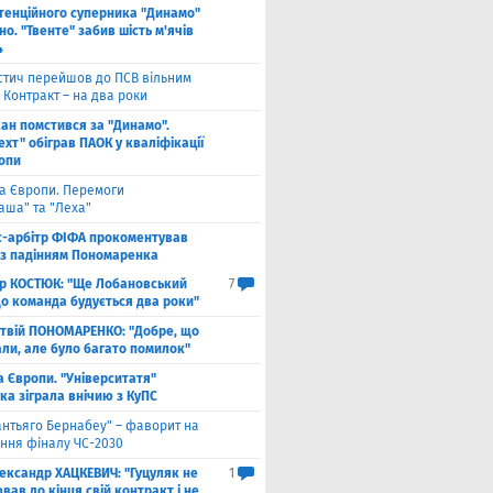
тенційного суперника "Динамо"
о. "Твенте" забив шість м'ячів
4
стич перейшов до ПСВ вільним
 Контракт – на два роки
кан помстився за "Динамо".
хт" обіграв ПАОК у кваліфікації
ропи
га Європи. Перемоги
аша" та "Леха"
с-арбітр ФІФА прокоментував
із падінням Пономаренка
ор КОСТЮК: "Ще Лобановський
7
що команда будується два роки"
твій ПОНОМАРЕНКО: "Добре, що
али, але було багато помилок"
а Європи. "Університатя"
ка зіграла внічию з КуПС
антьяго Бернабеу" – фаворит на
ння фіналу ЧС-2030
ександр ХАЦКЕВИЧ: "Гуцуляк не
1
ав до кінця свій контракт і не