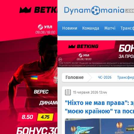
Новини
Команда
Матчі
Транс
Головне
ЧС-2026
Трансфе
15 червня 2026 13:44
"Ніхто не мав права":
"моєю країною" та пос