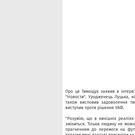
Про це Тимощук заявив в інтерв'
"Новости". Уродженець Луцька, к
також висловив задоволення ти
виступив проти рішення УАФ.
"Розумію, що в нинішніх реаліях
зміниться. Тільки людину не мож
прагненням до перемоги на фут
України мені взагалі присвоїли за 