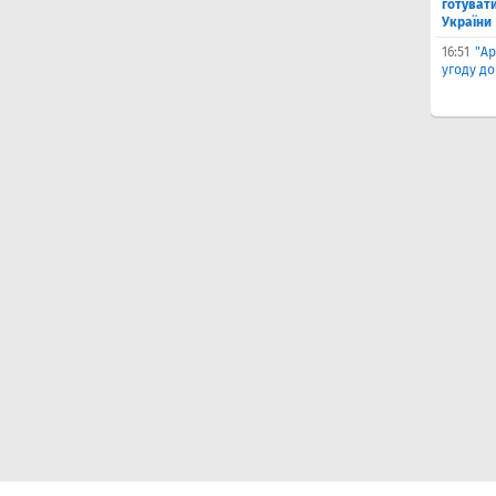
готувати
України
16:51
"Ар
угоду до