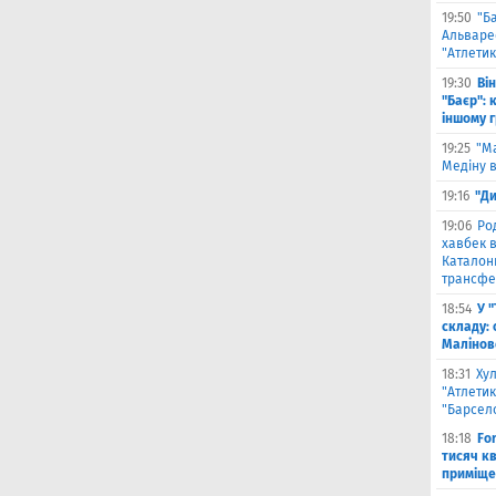
19:50
"Б
Альваре
"Атлетик
19:30
Ві
"Баєр": 
іншому 
19:25
"М
Медіну в
19:16
"Ди
19:06
Ро
хавбек в
Каталонц
трансфе
18:54
У 
складу: 
Малiнов
18:31
Ху
"Атлетик
"Барсел
18:18
Fo
тисяч к
приміще