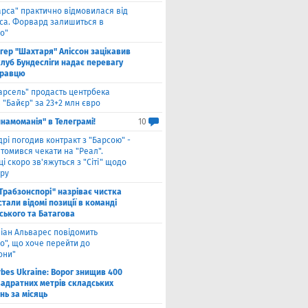
арса" практично відмовилася від
са. Форвард залишиться в
о"
нгер "Шахтаря" Аліссон зацікавив
клуб Бундесліги надає перевагу
гравцю
арсель" продасть центрбека
 "Байєр" за 23+2 млн євро
намоманія" в Телеграмі!
10
дрі погодив контракт з "Барсою" -
томився чекати на "Реал".
і скоро зв'яжуться з "Сіті" щодо
ру
"Трабзонспорі" назріває чистка
стали відомі позиції в команді
ського та Батагова
ліан Альварес повідомить
о", що хоче перейти до
они"
rbes Ukraine: Ворог знищив 400
вадратних метрів складських
нь за місяць