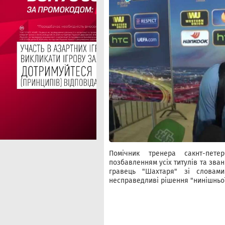
Помічник тренера сакнт-пете
позбавленням усіх титулів та зван
гравець "Шахтаря" зі словам
несправедливі рішення "нинішньої