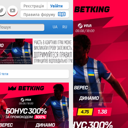
Реєстрація
Увійти
Правила форуму
UA
RU
і теги