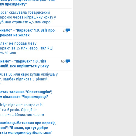
уку президенту"
арса" скасувала товариський
арокко через міграційну кризу у
луб мав отримати 4,5 млн євро
инамо" – "Карабах" 1:0. Звіт про
2
еремога на жилах
ілан" не продав Леау
араю" за 35 млн. євро. Італійці
ть 50 млн.
намо" – "Карабах" 1:0. Ліга
65
нцій. Все вирішиться у Баку
Ж за 50 млн євро купив Акліуша у
. Хавбек підписав 5-річний
т
стак залишив "Олександрію",
м цікавився "Чорноморець"
ісіус підпише контракт із
 на 6 років. Офіційне
ння – найближчим часом
намівець Маткевич про перехід
оні": "Я знаю, що тут добре
ь із молодими футболістами"