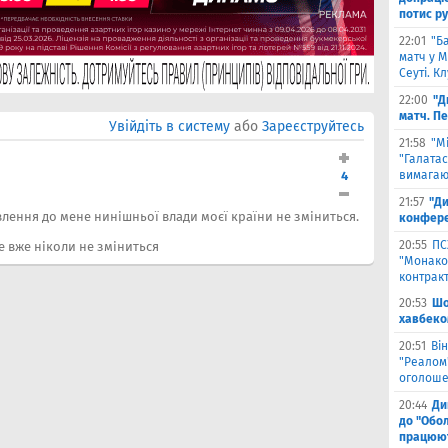
потис р
22:01
"Б
матч у М
Сеуті. К
22:00
"Д
матч. П
Увійдіть в систему
або
Зареєструйтесь
21:58
"М
"Галатас
4
вимагаю
21:57
"Ди
влення до мене нинішньої влади моєї країни не зміниться.
конфере
20:55
ПС
е вже ніколи не зміниться
"Монако"
контрак
20:53
Шо
хавбеко
20:51
Він
"Реалом"
оголоше
20:44
Ди
до "Обол
працюют