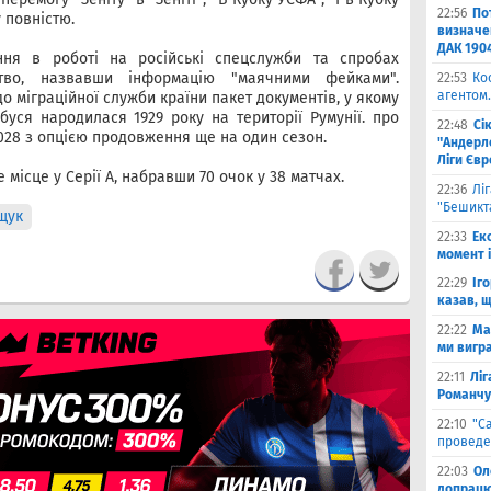
22:56
По
 повністю.
визначен
ДАК 190
ння в роботі на російські спецслужби та спробах
ство, назвавши інформацію "маячними фейками".
22:53
Ко
агентом.
о міграційної служби країни пакет документів, у якому
буся народилася 1929 року на території Румунії. про
22:48
Сі
028 з опцією продовження ще на один сезон.
"Андерле
Ліги Єв
 місце у Серії А, набравши 70 очок у 38 матчах.
22:36
Лі
"Бешикт
щук
22:33
Ек
момент 
22:29
Іг
казав, 
22:22
Ма
ми вигр
22:11
Ліг
Романчу
22:10
"С
проведе
22:03
Ол
допрацюв