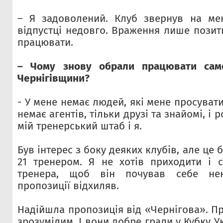
– Я задоволений. Клуб звернув на мен
відпустці недовго. Враження лише позит
працювати.
– Чому знову обрали працювати сам
Чернігівщини?
- У мене немає людей, які мене просувати
немає агентів, тільки друзі та знайомі, і 
мій тренерський штаб і я.
Був інтерес з боку деяких клубів, але це 
21 тренером. Я не хотів приходити і с
тренера, щоб він почував себе не
пропозиції відхиляв.
Надійшла пропозиція від «Чернігова». П
зрозумілим. І вони добре грали у Кубку У