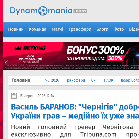
Новини
Команда
Матчі
Трансфери
Блоги
Фото
Віде
Головне
ЧС-2026
Трансфери
Сич
ПАОК
Назар Вол
15 червня 2026 12:14
Василь БАРАНОВ: "Чернігів" добр
України грав – медійно їх уже зн
Новий головний тренер Чернігова
ексклюзивно для Тribuna.com про