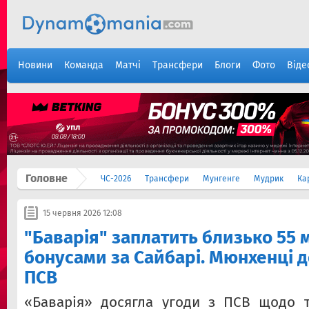
Новини
Команда
Матчі
Трансфери
Блоги
Фото
Віде
Головне
ЧС-2026
Трансфери
Мунгенге
Мудрик
Ка
15 червня 2026 12:08
"Баварія" заплатить близько 55 
бонусами за Сайбарі. Мюнхенці 
ПСВ
«Баварія» досягла угоди з ПСВ щодо т