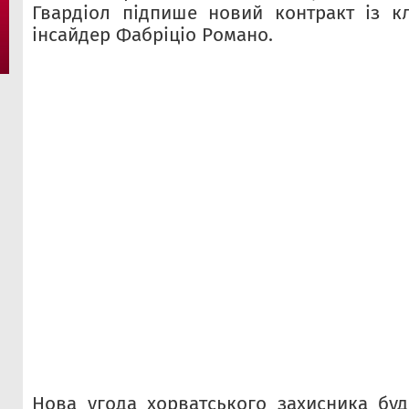
Гвардіол підпише новий контракт із к
інсайдер Фабріціо Романо.
Нова угода хорватського захисника бу