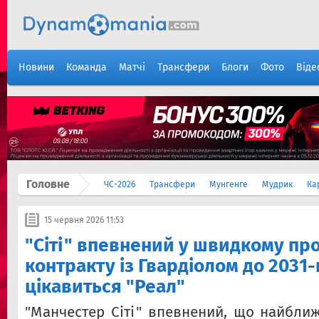
Новини
Команда
Матчі
Трансфери
Блоги
Фото
Віде
Головне
ЧС-2026
Трансфери
Мунгенге
Мудрик
Ка
15 червня 2026 11:53
"Сіті" впевнений у швидкому пр
контракту із Гвардіолом до 2031
цікавиться "Реал"
"Манчестер Сіті" впевнений, що найбл