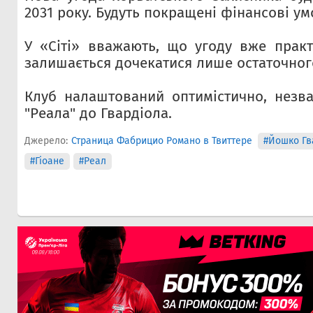
2031 року. Будуть покращені фінансові ум
У «Сіті» вважають, що угоду вже прак
залишається дочекатися лише остаточног
Клуб налаштований оптимістично, незв
"Реала" до Гвардіола.
Джерело:
Страница Фабрицио Романо в Твиттере
#Йошко Гв
#Гіоане
#Реал