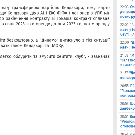
22:03
Ол
над трансферною вартістю Кендзьори, тому варто
допрацюв
оду Кендзьори діяв АННЕКС ФІФА і легіонер з УПЛ міг
потис р
о закінчення контракту. В Томаша контракт спливав
 в січні 2023-го в оренду до літа 2023-го, потім оренду
22:01
"Б
матч у М
Сеуті. К
ти безкоштовно, а "Динамо" витиснуло з тієї ситуації
22:00
"Д
увати також Кендзьорі та ПАОКу.
матч. П
21:58
"М
легко обдурити та змусити хейтити клуб", - зазначає
"Галатас
вимагаю
21:57
"Ди
конфере
20:55
ПС
"Монако"
контрак
20:53
Шо
хавбеко
20:51
Він
"Реалом"
оголоше
20:44
Ди