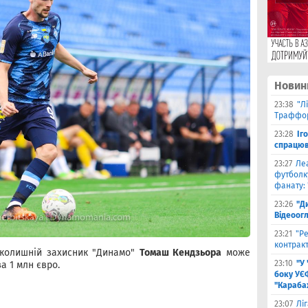
Новин
23:38
"Л
Траффор
23:28
Іг
спрацюв
23:27
Ле
футболку
фанату: 
23:26
"Д
Відеоог
23:21
"Ре
контракт
 колишній захисник "Динамо"
Томаш Кендзьора
може
23:10
"У
а 1 млн євро.
боку УЄ
"Карабах
23:07
Лі