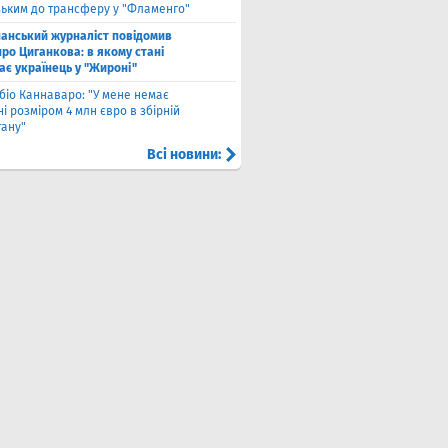
зьким до трансферу у "Фламенго"
панський журналіст повідомив
ро Циганкова: в якому стані
ає українець у "Жироні"
біо Каннаваро: "У мене немає
і розміром 4 млн євро в збірній
тану"
Всі новини: