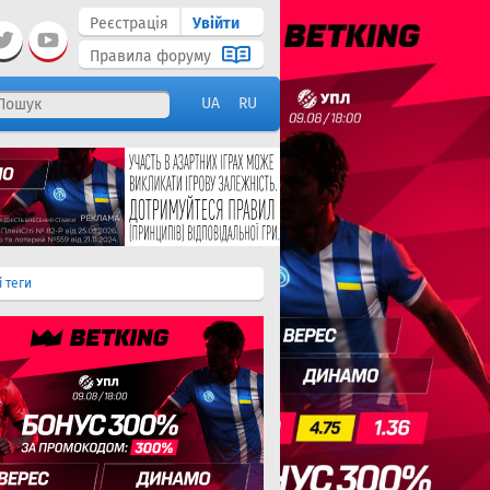
Реєстрація
Увійти
Правила форуму
UA
RU
і теги