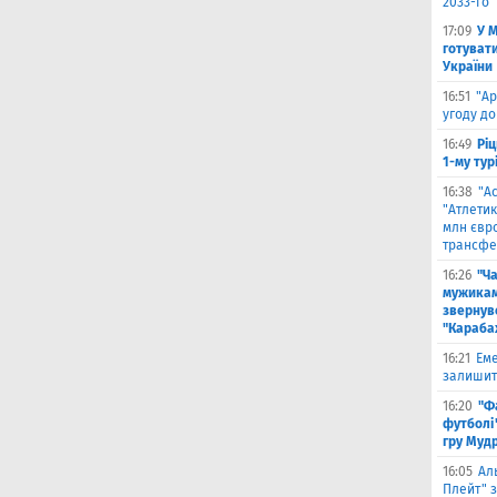
2033-го
17:09
У 
готувати
України
16:51
"Ар
угоду до
16:49
Ріц
1-му тур
16:38
"А
"Атлетик
млн євр
трансфе
16:26
"Ч
мужикам
звернув
"Караба
16:21
Еме
залишити
16:20
"Ф
футболі"
гру Муд
16:05
Ал
Плейт" з