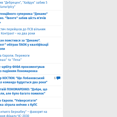
в "Дебрецен", "Хайдук" забив 5
Жальгірісу"
тенційного суперника "Динамо"
о. "Твенте" забив шість м'ячів
4
стич перейшов до ПСВ вільним
 Контракт – на два роки
кан помстився за "Динамо".
хт" обіграв ПАОК у кваліфікації
ропи
га Європи. Перемоги
аша" та "Леха"
с-арбітр ФІФА прокоментував
із падінням Пономаренка
ор КОСТЮК: "Ще Лобановський
6
що команда будується два роки"
твій ПОНОМАРЕНКО: "Добре, що
али, але було багато помилок"
а Європи. "Університатя"
ка зіграла внічию з КуПС
антьяго Бернабеу" – фаворит на
ння фіналу ЧС-2030