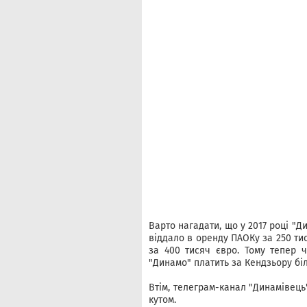
Варто нагадати, що у 2017 році "Ди
віддало в оренду ПАОКу за 250 тис
за 400 тисяч євро. Тому тепер ч
"Динамо" платить за Кендзьору біл
Втім, телеграм-канал "Динамівець
кутом.