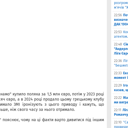
розгроми
м'ячів "
22:56
По
визначен
ДАК 190
22:53
Ко
агентом.
22:48
Сі
"Андерле
Ліги Єв
22:36
Лі
"Бешикт
22:33
Ек
момент 
22:29
Іг
казав, 
намо" купило поляка за 1,5 млн євро, потім у 2023 році
22:22
Ма
яч євро, а в 2024 році продало цьому грецькому клубу
ми вигр
имало ЗМІ іронізують з цього приводу і кажуть, що
ьше, ніж свого часу за нього отримало.
22:11
Ліг
Романчу
" пояснює, чому на ці факти варто дивитися під іншим
22:10
"С
проведе