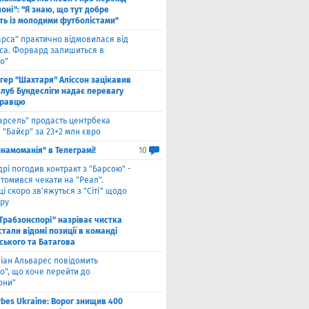
оні": "Я знаю, що тут добре
ь із молодими футболістами"
арса" практично відмовилася від
са. Форвард залишиться в
о"
нгер "Шахтаря" Аліссон зацікавив
клуб Бундесліги надає перевагу
гравцю
арсель" продасть центрбека
 "Байєр" за 23+2 млн євро
намоманія" в Телеграмі!
10
дрі погодив контракт з "Барсою" -
томився чекати на "Реал".
і скоро зв'яжуться з "Сіті" щодо
ру
"Трабзонспорі" назріває чистка
стали відомі позиції в команді
ського та Батагова
ліан Альварес повідомить
о", що хоче перейти до
они"
rbes Ukraine: Ворог знищив 400