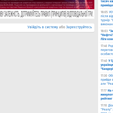
тисяч к
приміще
18:05
УЄ
після в
турнір: 
виконані
Увійдіть в систему
або
Зареєструйтесь
18:03
"З
"Нефтчі"
Ліги ко
17:46
Род
перегов
особист
17:40
У 
українця
"бандер
17:30
Обі
прийде в
але "Реа
17:17
На 
минулог
рейтинг
17:10
Ді
"Реалу" 