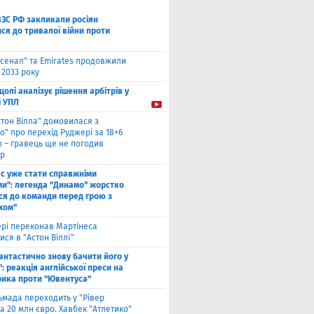
МЗС РФ закликали росіян
ся до тривалої війни проти
сенал" та Emirates продовжили
 2033 року
цолі аналізує рішення арбітрів у
і УПЛ
стон Вілла" домовилася з
о" про перехід Руджері за 18+6
о – гравець ще не погодив
р
ас уже стати справжніми
и": легенда "Динамо" жорстко
ся до команди перед грою з
хом"
рі переконав Мартінеса
ся в "Астон Віллі"
антастично знову бачити його у
: реакція англійської преси на
рика проти "Ювентуса"
ьмада переходить у "Рівер
а 20 млн євро. Хавбек "Атлетико"