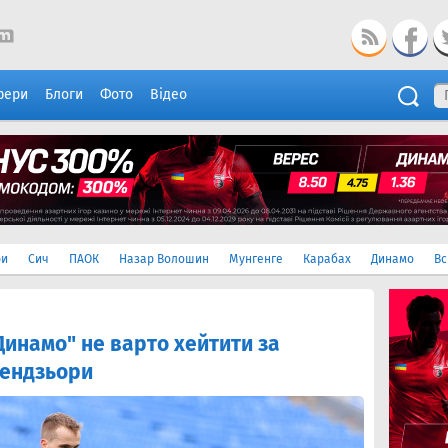
фери
Блоги
Фото
Відео
ри
Сич
ПАОК
Назар Волошин
Мунгенге
Карабах
Динамо
Вс
Динамо" не варто хейтити за
Кендзьори