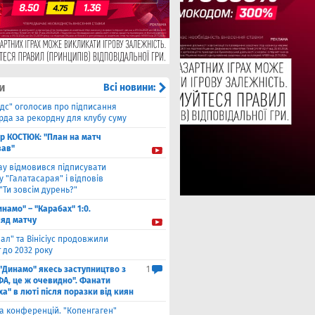
и
Всі новини:
ідс" оголосив про підписання
да за рекордну для клубу суму
ор КОСТЮК: "План на матч
ав"
ау відмовився підписувати
 "Галатасарая" і відповів
"Ти зовсім дурень?"
инамо" – "Карабах" 1:0.
ляд матчу
ал" та Вінісіус продовжили
 до 2032 року
 "Динамо" якесь заступництво з
1
ФА, це ж очевидно". Фанати
а" в люті після поразки від киян
га конференцій. "Копенгаген"