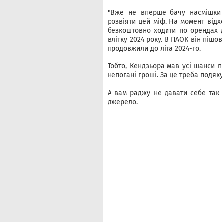
"Вже не вперше бачу насмішки 
розвіяти цей міф. На момент відх
безкоштовно ходити по орендах д
влітку 2024 року. В ПАОК він пішов
продовжили до літа 2024-го.
Тобто, Кендзьора мав усі шанси пі
непогані гроші. За це треба подяк
А вам раджу не давати себе так 
джерело.