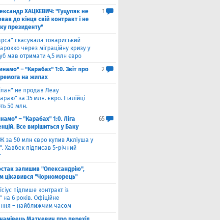
ександр ХАЦКЕВИЧ: "Гуцуляк не
1
ав до кінця свій контракт і не
уку президенту"
арса" скасувала товариський
арокко через міграційну кризу у
луб мав отримати 4,5 млн євро
инамо" – "Карабах" 1:0. Звіт про
2
еремога на жилах
ілан" не продав Леау
араю" за 35 млн. євро. Італійці
ть 50 млн.
намо" – "Карабах" 1:0. Ліга
65
нцій. Все вирішиться у Баку
Ж за 50 млн євро купив Акліуша у
. Хавбек підписав 5-річний
т
стак залишив "Олександрію",
м цікавився "Чорноморець"
ісіус підпише контракт із
 на 6 років. Офіційне
ння – найближчим часом
намівець Маткевич про перехід