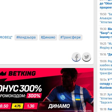
до "Обол
працюют
19:50
"Б
Альваре
"Атлетик
19:30
Ві
"Баєр": 
АМОВЕЦ"
#Кендзьора
#Динамо
#Трансфери
іншому 
19:25
"М
Медіну в
19:16
"Ди
19:06
Ро
хавбек в
Каталонц
трансфе
18:54
У 
складу: 
Малiнов
18:31
Ху
"Атлетик
"Барсел
18:18
Fo