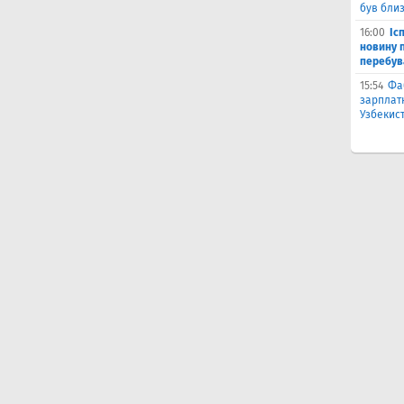
був бли
16:00
Іс
новину п
перебув
15:54
Фа
зарплатн
Узбекис