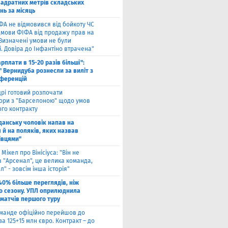
вадратних метрів складських
нь за місяць
ФА не відмовився від бойкоту ЧС
ідмови ФІФА від продажу прав на
"Визначені умови не були
. Довіра до Інфантіно втрачена"
арплати в 15-20 разів більші":
 Вернидуба рознесли за виліт з
нференцій
рі готовий розпочати
ори з "Барселоною" щодо умов
ого контракту
Гданську чоловік напав на
 й на поляків, яких назвав
івцями"
 Мікел про Вінісіуса: "Він не
 "Арсенал", це велика команда,
л" - зовсім інша історія"
40% більше переглядів, ніж
о сезону. УПЛ оприлюднила
 матчів першого туру
оманде офіційно перейшов до
за 125+15 млн євро. Контракт – до