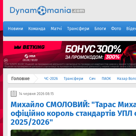
Новини
Команда
Матчі
Трансфери
Блоги
Фото
Віде
Головне
ЧС-2026
Трансфери
Сич
ПАОК
Назар Вол
14 червня 2026 08:15
Михайло СМОЛОВИЙ: "Тарас Миха
офіційно король стандартів УПЛ 
2025/2026"