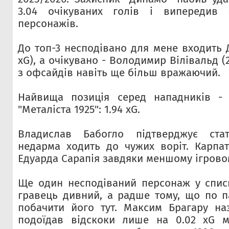
3.04 очікуваних голів і випередив 
персонажів.
До топ-3 несподівано для мене входить 
xG), а очікувано - Володимир Вілівальд (2
з офсайдів навіть ще більш вражаючий.
Найвища позиція серед нападників - 
"Металіста 1925": 1.94 xG.
Владислав Бабогло підтверджує ста
недарма ходить до чужих воріт. Карпа
Едуарда Сарапія завдяки меншому ігровому
Ще один несподіваний персонаж у списк
гравець дивний, а радше тому, що по па
побачити його тут. Максим Брагару на
подоїдав відскоки лише на 0.02 xG м