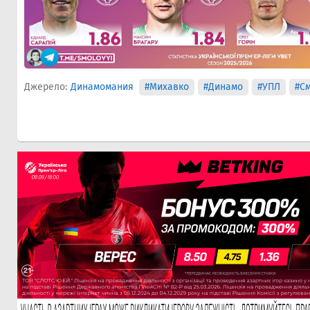
Джерело:
Динамомания
#Михавко
#Динамо
#УПЛ
#С