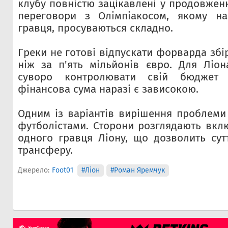
клубу повністю зацікавлені у продовженн
переговори з Олімпіакосом, якому н
гравця, просуваються складно.
Греки не готові відпускати форварда збі
ніж за п'ять мільйонів євро. Для Ліо
суворо контролювати свій бюджет 
фінансова сума наразі є зависокою.
Одним із варіантів вирішення проблеми
футболістами. Сторони розглядають вкл
одного гравця Ліону, що дозволить сут
трансферу.
Джерело:
Foot01
#Ліон
#Роман Яремчук