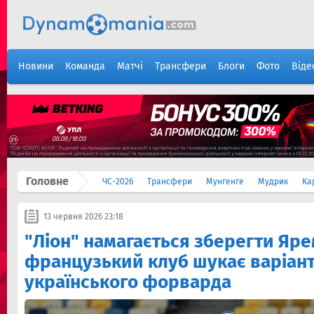
Новини
Команда
Матчі
Трансфери
Блоги
Фото
Віде
Головне
ЧС-2026
Трансфери
Мунгенге
Мудрик
Ка
13 червня 2026 23:18
"Ліон" намагається зберегти Яре
французький клуб шукає варіан
українського форварда