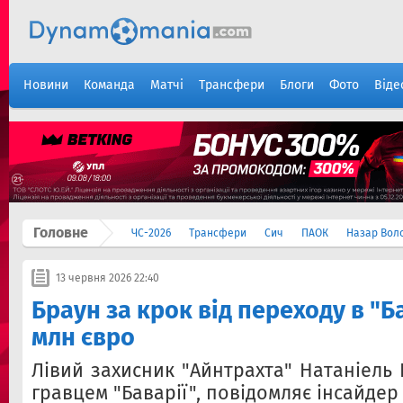
Новини
Команда
Матчі
Трансфери
Блоги
Фото
Віде
Головне
ЧС-2026
Трансфери
Сич
ПАОК
Назар Вол
13 червня 2026 22:40
Браун за крок від переходу в "Б
млн євро
Лівий захисник "Айнтрахта" Натаніель
гравцем "Баварії", повідомляє інсайдер 