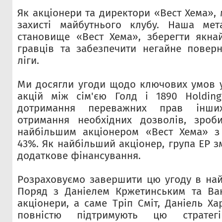
Як акціонери та директори «Вест Хема»,
захисті майбутнього клубу. Наша мета
становище «Вест Хема», зберегти якна
гравців та забезпечити негайне повер
ліги.
Ми досягли угоди щодо ключових умов 
акцій між сім'єю Голд і 1890 Holding
дотримання переважних прав інши
отримання необхідних дозволів, зроби
найбільшим акціонером «Вест Хема» з
43%. Як найбільший акціонер, група EP 
додаткове фінансування.
Розраховуємо завершити цю угоду в най
Поряд з Даніелем Кржетинським та Ван
акціонери, а саме Тріп Сміт, Даніель Хар
повністю підтримують цю стратег