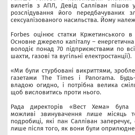
вилетів з АПЛ, Девід Салліван пішов у
розслідування його передбачуваних зл
сексуалізованого насильства. Йому належ
Forbes оцінює статки Кржетинського в
Основне джерело капіталу – енергетична
володіє понад 70 підприємствами по всі
шахти, газові та вугільні електростанції).
«Ми були стурбовані викриттями, зробл
газетами The Times і Panorama. Будь
владою огидно, і потрібна велика сміли
щоб висловитись проти нього.
Рада директорів «Вест Хема» була 
можливі звинувачення лише місяць т
подробиці, які пан Салліван заперечує,
лише після того, як вони були оприлюдне