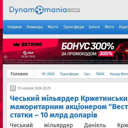
Новини
Команда
Матчі
Трансфери
Блоги
Фото
Віде
Головне
ЧС-2026
Трансфери
Сич
ПАОК
Назар Вол
13 червня 2026 20:25
Чеський мільярдер Кржетинськи
мажоритарним акціонером "Вест 
статки – 10 млрд доларів
Чеський мільярдер Даніель Крж