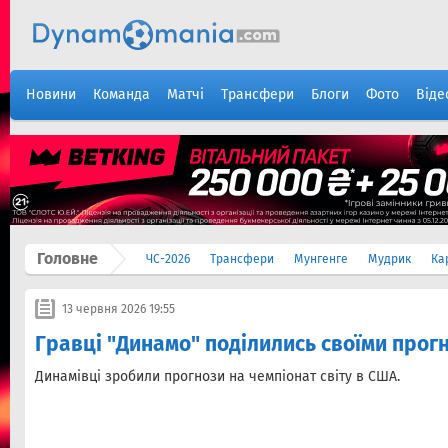
Новини
Команда
Матчі
Трансфери
Блоги
Фото
Віде
Головне
ЧС-2026
Трансфери
Мунгенге
Мудрик
Ка
13 червня 2026 19:55
Гравці "Динамо" поділились своїми прог
Динамівці зробили прогнози на чемпіонат світу в США.