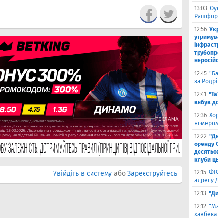
13:03
Оу
Рашфор
12:56
Ук
утримув
інфраст
трубопр
неросій
12:45
"Б
за Родрі
12:41
"Та
вибув до
12:36
Хо
номером
12:22
"Д
оренду 
десятьох
клуби ць
12:15
ФІ
Увійдіть в систему
або
Зареєструйтесь
адресу 
12:13
"Ди
12:12
"Ма
хавбека 