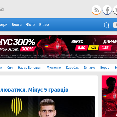
фери
Блоги
Фото
Відео
ри
Сич
Назар Волошин
Мунгенге
Карабах
Динамо
Верес
В
люватися. Мінус 5 гравців