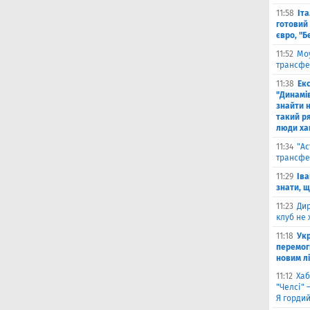
11:58
Іт
готовий 
євро, "Б
11:52
Моу
трансфе
11:38
Екс
"Динамів
знайти н
такий р
люди ха
11:34
"Ас
трансфе
11:29
Іва
знати, 
11:23
Дир
клуб не 
11:18
Укр
перемог
новим л
11:12
Хаб
"Челсі" 
Я горди