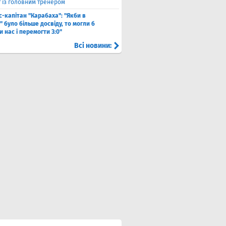
т із головним тренером
с-капітан "Карабаха": "Якби в
 було більше досвіду, то могли б
 нас і перемогти 3:0"
Всі новини: