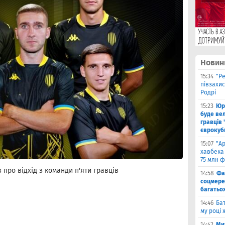
Новин
15:34
"Р
півзахи
Родрі
15:23
Юрі
буде вел
гравців 
єврокуб
15:07
"А
хавбека 
75 млн ф
 про відхід з команди п'яти гравців
14:58
Фа
соцмере
багатьох
14:46
Бат
му році 
14:42
Ми