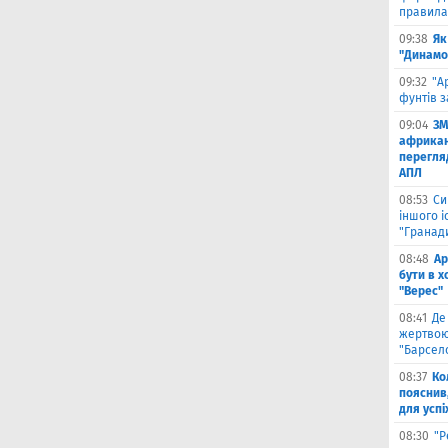
правила
09:38
Як
"Динамо
09:32
"А
фунтів з
09:04
ЗМ
африкан
перегляд
АПЛ
08:53
Си
іншого і
"Гранад
08:48
Ар
бути в 
"Верес"
08:41
Де
жертвою
"Барсел
08:37
Ко
пояснив
для успі
08:30
"Р