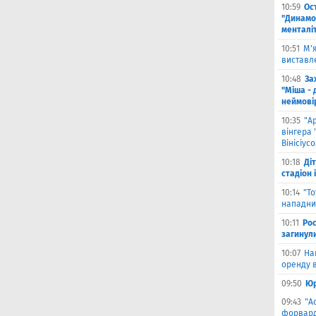
10:59
Ос
"Динамо
менталі
10:51
М'
виставле
10:48
За
"Міша - 
неймові
10:35
"А
вінгера 
Вінісіус
10:18
Ді
стадіон 
10:14
"Т
нападник
10:11
Рос
загинул
10:07
На
оренду в
09:50
Юр
09:43
"А
форвард