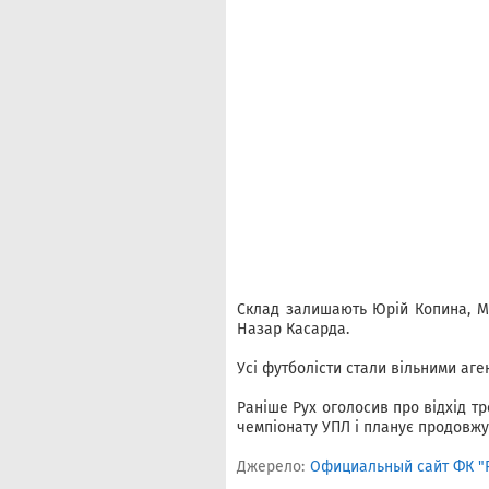
Склад залишають Юрій Копина, Ма
Назар Касарда.
Усі футболісти стали вільними аге
Раніше Рух оголосив про відхід тр
чемпіонату УПЛ і планує продовжув
Джерело:
Официальный сайт ФК "