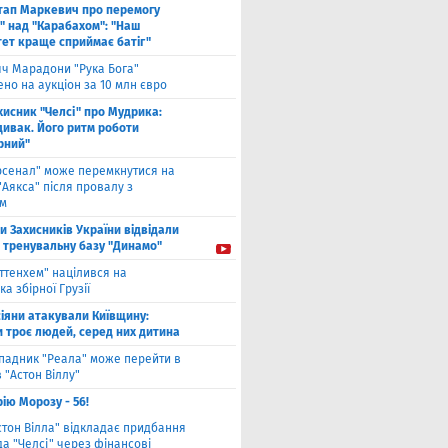
тап Маркевич про перемогу
" над "Карабахом": "Наш
тет краще сприймає батіг"
яч Марадони "Рука Бога"
но на аукціон за 10 млн євро
хисник "Челсі" про Мудрика:
дивак. Його ритм роботи
рний"
рсенал" може перемкнутися на
"Аякса" після провалу з
ом
ти Захисників України відвідали
і тренувальну базу "Динамо"
оттенхем" націлився на
а збірної Грузії
іяни атакували Київщину:
и троє людей, серед них дитина
падник "Реала" може перейти в
 "Астон Віллу"
ію Морозу - 56!
стон Вілла" відкладає придбання
а "Челсі" через фінансові