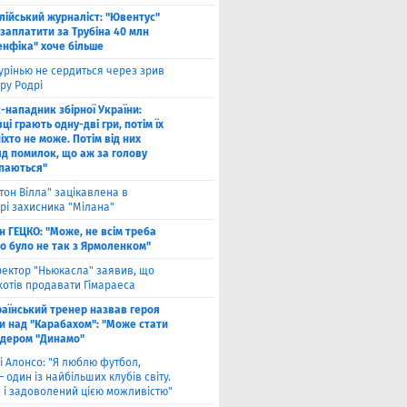
алійський журналіст: "Ювентус"
заплатити за Трубіна 40 млн
енфіка" хоче більше
рінью не сердиться через зрив
ру Родрі
-нападник збірної України:
ці грають одну-дві гри, потім їх
іхто не може. Потім від них
яд помилок, що аж за голову
паються"
тон Вілла" зацікавлена в
рі захисника "Мілана"
н ГЕЦКО: "Може, не всім треба
що було не так з Ярмоленком"
ектор "Ньюкасла" заявив, що
хотів продавати Гімараеса
аїнський тренер назвав героя
и над "Карабахом": "Може стати
ідером "Динамо"
і Алонсо: "Я люблю футбол,
— один із найбільших клубів світу.
й і задоволений цією можливістю"