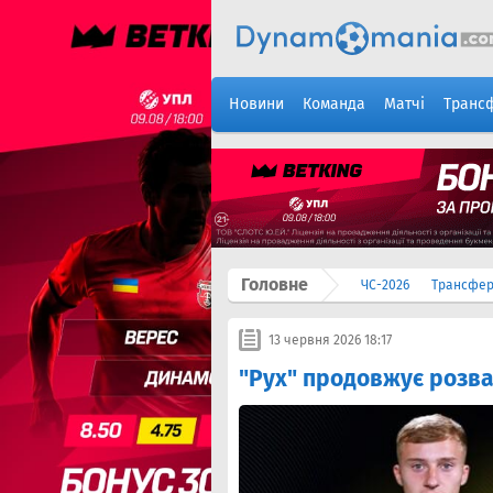
Новини
Команда
Матчі
Транс
Головне
ЧС-2026
Трансфе
13 червня 2026 18:17
"Рух" продовжує розва