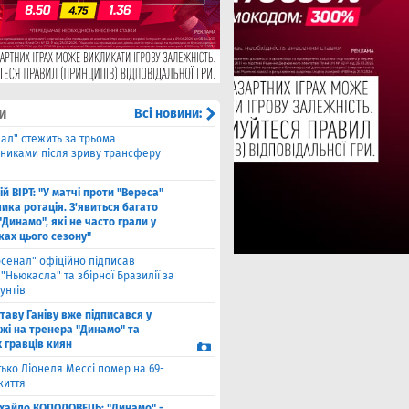
и
Всі новини:
еал" стежить за трьома
сниками після зриву трансферу
й ВІРТ: "У матчі проти "Вереса"
ика ротація. З'явиться багато
"Динамо", які не часто грали у
ках цього сезону"
рсенал" офіційно підписав
"Ньюкасла" та збірної Бразилії за
унтів
таву Ганіву вже підписався у
жі на тренера "Динамо" та
 гравців киян
ько Ліонеля Мессі помер на 69-
життя
хайло КОПОЛОВЕЦЬ: "Динамо" -