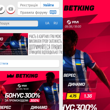
Реєстрація
Увійти
Правила форуму
UA
RU
сі теги