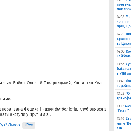
претенд
має спо
14:33
Ма
до кінця
мрія, що
14:25
Пи
враженн
та Цига
14:03
Ка
найближ
13:56
Су
Data на
в УПЛ з
13:40
Фо
ксим Бойко, Олексій Товарницький, Костянтин Квас і
перейшо
13:22
"О
нтами.
трансфе
13:17
Моу
енера Івана Федика і низки футболістів. Клуб знявся з
"Реалі"
ати виступи у Другій лізі.
13:10
Ст
матч "Ве
Рух" Львов
#Рух
УПЛ