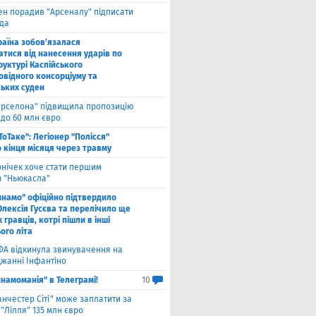
ен порадив "Арсеналу" підписати
да
раїна зобов’язалася
атися від нанесення ударів по
руктурі Каспійського
овідного консорціуму та
ських суден
арселона" підвищила пропозицію
 до 60 млн євро
ТоТаке": Легіонер "Полісся"
 кінця місяця через травму
рнічек хоче стати першим
 "Ньюкасла"
инамо" офіційно підтвердило
Олексія Гусєва та перелічило ще
 гравців, котрі пішли в інші
ого літа
ФА відкинула звинувачення на
Джанні Інфантіно
намоманія" в Телеграмі!
10
нчестер Сіті" може заплатити за
"Лілля" 135 млн євро