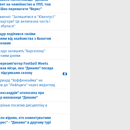
ент на чемпіонство в УПЛ, тож
кійно перемагати "Верес"
ккенні: "Залишитися в "Ювентусі"
 кар'єри? Це величезна честь і
 збулася"
щур поділився своїми
ями від знайомства з Ванатом
нковим
садо залишить "Барселону"
чими днями
перкомп'ютер Football Meets
звав місце, яке "Динамо" посяде
а підсумками сезону
рвард "Хоффенхайма" не
в до "Лейпцига" через медогляд
лександрія" оголосила про
р вихованця "Динамо"
рінью посилив дисципліну в
ало відомо, хто коментуватиме
рес" - "Динамо" в другому турі