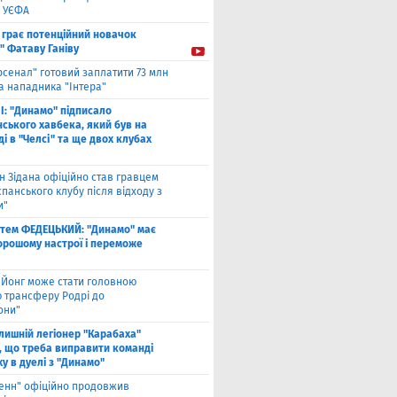
 УЄФА
 грає потенційний новачок
" Фатаву Ганіву
рсенал" готовий заплатити 73 млн
а нападника "Інтера"
І: "Динамо" підписало
ського хавбека, який був на
і в "Челсі" та ще двох клубах
н Зідана офіційно став гравцем
спанського клубу після відходу з
и"
тем ФЕДЕЦЬКИЙ: "Динамо" має
хорошому настрої і переможе
 Йонг може стати головною
 трансферу Родрі до
они"
лишній легіонер "Карабаха"
, що треба виправити команді
ху в дуелі з "Динамо"
енн" офіційно продовжив