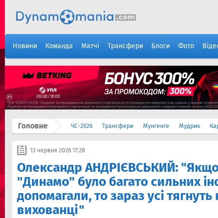
Новини
Команда
Матчі
Трансфери
Блоги
Фото
Віде
Головне
ЧС-2026
Трансфери
Мунгенге
Мудрик
Ка
13 червня 2026 17:28
Олександр АНДРІЄВСЬКИЙ: "Якщо
"Динамо" було багато сильних ін
допомагали, то зараз усі тягнуть 
вихованці"