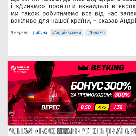
і «Динамо» пройшли якнайдалі в євроку
ми також робитимемо все від нас зале
важливо для нашої країни, – сказав Андр
Джерело:
Трибуна
#Андрієвський
#Динамо