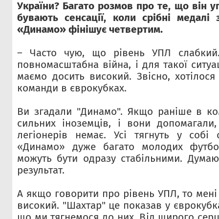
України? Багато розмов про те, що він уп
бувають сенсації, коли срібні медалі
«Динамо» фінішує четвертим.
– Часто чую, що рівень УПЛ слабкий.
повномасштабна війна, і для такої ситуа
маємо досить високий. Звісно, хотілося
команди в єврокубках.
Ви згадали "Динамо". Якщо раніше в ко
сильних іноземців, і вони допомагали,
легіонерів немає. Усі тягнуть у собі 
«Динамо» дуже багато молодих футбол
можуть бути одразу стабільними. Думаю
результат.
А якщо говорити про рівень УПЛ, то мені 
високий. "Шахтар" це показав у єврокубк
що ми тягнемося до них. Від щирого сер