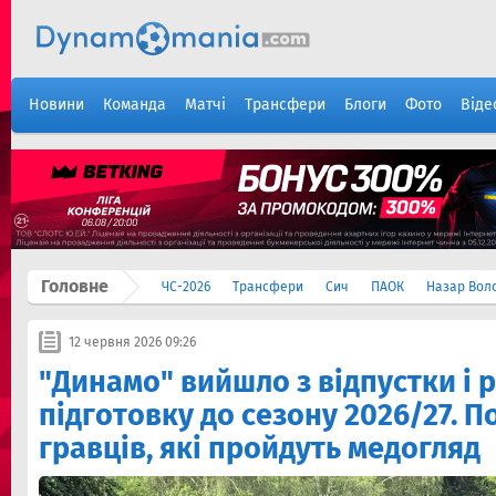
Новини
Команда
Матчі
Трансфери
Блоги
Фото
Віде
Головне
ЧС-2026
Трансфери
Сич
ПАОК
Назар Вол
12 червня 2026 09:26
"Динамо" вийшло з відпустки і 
підготовку до сезону 2026/27. 
гравців, які пройдуть медогляд