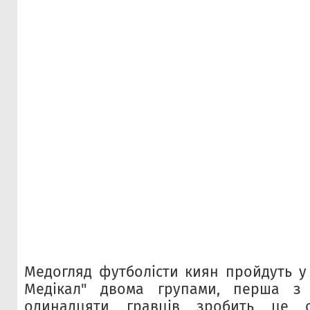
Медогляд футболісти киян пройдуть у 
Медікал" двома групами, перша з 
одинадцяти гравців зробить це с