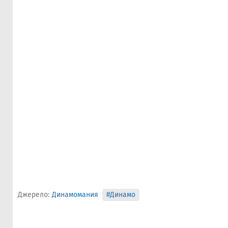
Джерело:
Динамомания
#Динамо