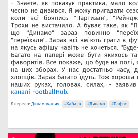
- Знаєте, як показує практика, мало ко
чесно не дивився. Я можу пригадати сез
коли всі боялись "Партизан", "Рейндже
Трохи не вистачило. А буває таке, як "П
що "Динамо" зараз повинно "переїх
"переїхали". Зараз всі вміють грати в фу
на якусь афішу навіть не хочеться. "Буде
Багато на папері може бути якихось та
фаворитів. Все покаже, що буде на полі, 
на цих зборах. У нас достатньо часу, 
хлопців. Зараз багато їдуть. Тож хороша 
наших руках, головах, силах, - заяв
каналі FootballHub
.
Джерело:
Динамомания
#Кабаєв
#Динамо
#Пафос