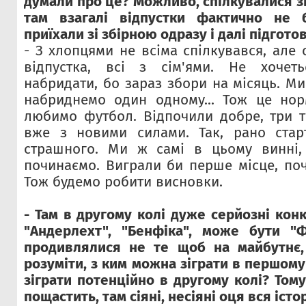
думали про це? Можливо, спілкувалися зі
там взагалі відпустки фактично не 
приїхали зі збірною одразу і далі підгото
- З хлопцями не всіма спілкувався, але с
відпустка, всі з сім'ями. Не хочет
набридати, бо зараз збори на місяць. Ми
набриднемо один одному... Тож це нор
любимо футбол. Відпочили добре, три т
вже з новими силами. Так, рано старт
страшного. Ми ж самі в цьому винні
починаємо. Виграли би перше місце, поч
Тож будемо робити висновки.
- Там в другому колі дуже серйозні кон
"Андерлехт", "Бенфіка", може бути "
продивлялися
не те щоб на майбутнє,
розуміти, з ким можна зіграти в першому
зіграти потенційно в другому колі? Том
пощастить, там сіяні, несіяні оця вся істор