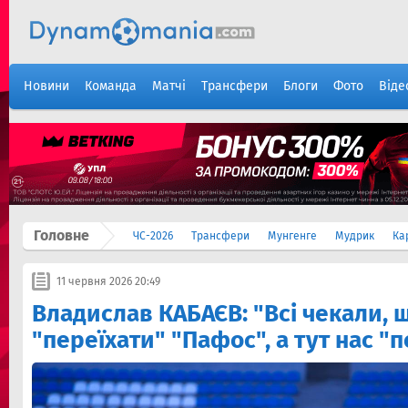
Новини
Команда
Матчі
Трансфери
Блоги
Фото
Віде
Головне
ЧС-2026
Трансфери
Мунгенге
Мудрик
Ка
11 червня 2026 20:49
Владислав КАБАЄВ: "Всі чекали, 
"переїхати" "Пафос", а тут нас "