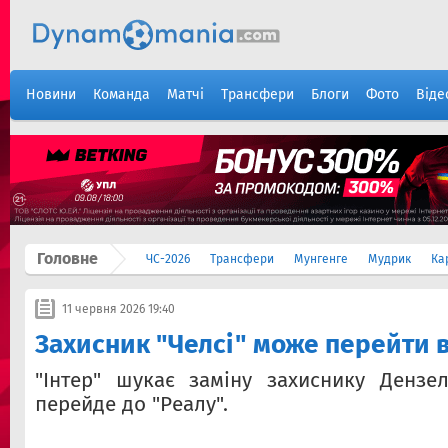
Новини
Команда
Матчі
Трансфери
Блоги
Фото
Віде
Головне
ЧС-2026
Трансфери
Мунгенге
Мудрик
Ка
11 червня 2026 19:40
Захисник "Челсі" може перейти в
"Інтер" шукає заміну захиснику Дензе
перейде до "Реалу".