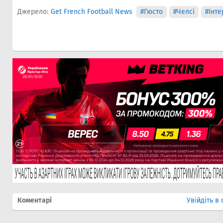
Джерело:
Get French Football News
#Гюсто
#Челсi
#Інте
Коментарі
Увійдіть в