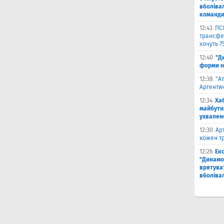
вболіва
команд
12:43
ПС
трансфер
хочуть 7
12:40
"Д
форми н
12:38
"А
Аргентин
12:34
Ха
майбутн
ухвален
12:30
Ар
кожен тр
12:26
Ек
"Динамо"
врятува
вболіва