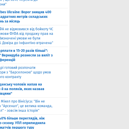
они"
rbes Ukraine: Ворог знищив 400
вадратних метрів складських
нь за місяць
ФА не відмовився від бойкоту ЧС
ідмови ФІФА від продажу прав на
"Визначені умови не були
. Довіра до Інфантіно втрачена"
арплати в 15-20 разів більші":
 Вернидуба рознесли за виліт з
нференцій
рі готовий розпочати
ори з "Барселоною" щодо умов
ого контракту
Гданську чоловік напав на
 й на поляків, яких назвав
івцями"
 Мікел про Вінісіуса: "Він не
 "Арсенал", це велика команда,
л" - зовсім інша історія"
40% більше переглядів, ніж
о сезону. УПЛ оприлюднила
 матчів першого туру