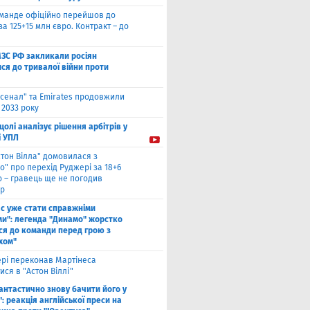
оманде офіційно перейшов до
за 125+15 млн євро. Контракт – до
МЗС РФ закликали росіян
ся до тривалої війни проти
сенал" та Emirates продовжили
 2033 року
цолі аналізує рішення арбітрів у
і УПЛ
стон Вілла" домовилася з
о" про перехід Руджері за 18+6
о – гравець ще не погодив
р
ас уже стати справжніми
и": легенда "Динамо" жорстко
ся до команди перед грою з
хом"
рі переконав Мартінеса
ся в "Астон Віллі"
антастично знову бачити його у
: реакція англійської преси на