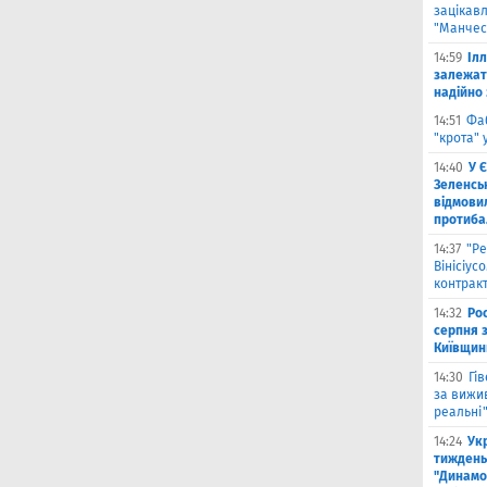
зацікав
"Манчес
14:59
Іл
залежат
надійно 
14:51
Фа
"крота" 
14:40
У 
Зеленсь
відмови
протиба
14:37
"Ре
Вінісіус
контрак
14:32
Рос
серпня 
Київщин
14:30
Гі
за вижи
реальні
14:24
Укр
тиждень
"Динамо"