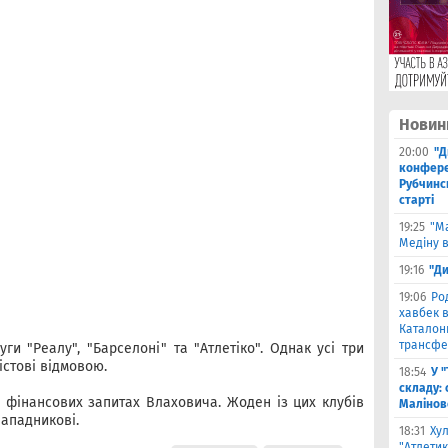
Новин
20:00
"Д
конферен
Рубчинс
старті
19:25
"М
Медіну в
19:16
"Ди
19:06
Ро
хавбек в
Каталонц
трансфе
и "Реалу", "Барселоні" та "Атлетіко". Однак усі три
істові відмовою.
18:54
У 
складу: 
 фінансових запитах Влаховича. Жоден із цих клубів
Малiнов
нападникові.
18:31
Ху
"Атлетик