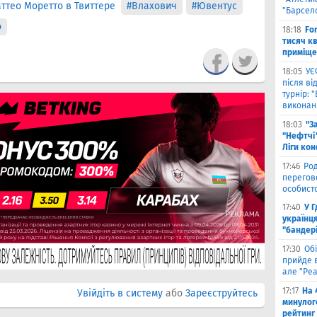
ттео Моретто в Твиттере
#Влахович
#Ювентус
"Барсел
о
18:18
Fo
тисяч к
приміще
18:05
УЄ
після в
турнір: 
виконані
18:03
"З
"Нефтчі"
Ліги ко
17:46
Род
перегов
особист
17:40
У 
українця
"бандер
17:30
Обі
прийде в
але "Реа
17:17
На 
Увійдіть в систему
або
Зареєструйтесь
минулог
рейтинг