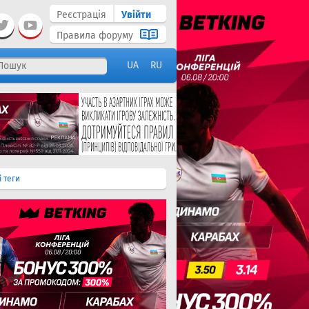
Реєстрація
Увійти
Правила форуму
UA
RU
і теги