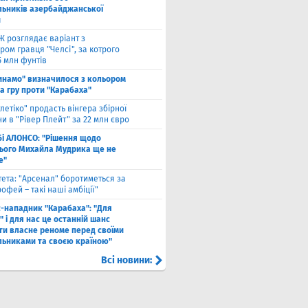
льників азербайджанської
и
Ж розглядає варіант з
ом гравця "Челсі", за котрого
5 млн фунтів
инамо" визначилося з кольором
а гру проти "Карабаха"
тлетіко" продасть вінгера збірної
и в "Рівер Плейт" за 22 млн євро
бі АЛОНСО: "Рішення щодо
ього Михайла Мудрика ще не
е"
тета: "Арсенал" боротиметься за
офей – такі наші амбіції"
с-нападник "Карабаха": "Для
 і для нас це останній шанс
ти власне реноме перед своїми
льниками та своєю країною"
Всі новини: