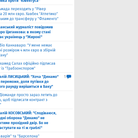
рика проти "Ювентуса"
ьмада переходить у "Рівер
а 20 млн євро. Хавбек "Атлетико"
зьким до трансферу у "Фламенго"
панський журналіст повідомив
ро Циганкова: в якому стані
ає українець у "Жироні"
біо Каннаваро: "У мене немає
і розміром 4 млн євро в збірній
тану"
хамед Салах офіційно підписав
 із "Трабзонспором"
талій ЛИСИЦЬКИЙ: "Хоча "Динамо"
1
 переможе, доля путівки до
ого раунду вирішиться в Баку"
Діоманде просто зараз летить до
, щоб підписати контракт з
"
талій КОСОВСЬКИЙ: "Сподіваюся,
одні оборона "Динамо" не
тиме прохідний двір. Бо не
ступати на ті ж граблі"
аварія" та "Барселона"