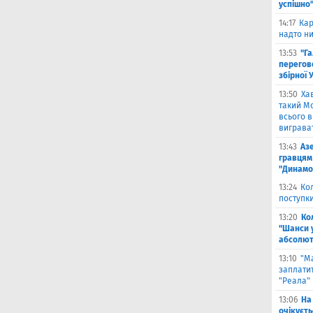
успішно
14:17
Кар
надто ни
13:53
"Г
перегов
збірної 
13:50
Ха
такий Мо
всього 
виграват
13:43
Аз
гравцям 
"Динамо
13:24
Ко
поступк
13:20
Ко
"Шанси 
абсолют
13:10
"М
заплатит
"Реала"
13:06
На
очікуєт