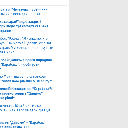
"
рагер: "Чемпіонат Туреччини -
зький рівень для Салаха"
алатасарай" веде закриті
ори щодо трансферу хавбека
України
вбек "Реала": "Ми знаємо, хто
урінью, чого він досяг і скільки
виграв. Ми хочемо продовжувати
и з ним"
ербайджанська преса порадила
"Карабаха", як обіграти
"
ло Муані пішов на фінансові
и задля повернення в "Ювентус"
лишній півзахисник "Карабаха":
у протистоянні з "Динамо"
но рівні"
анчестер Юнайтед" може
и 150 млн євро за двох гравців
 матчі "Динамо" - "Карабах"
ься приблизно 300