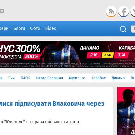
фери
Блоги
Фото
Відео
ри
Сич
ПАОК
Назар Волошин
Мунгенге
Карабах
Динамо
Вс
лися підписувати Влаховича через
 "Ювентус" на правах вільного агента.