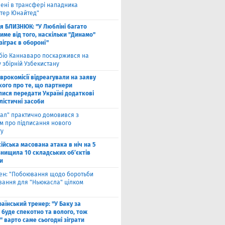
лені в трансфері нападника
тер Юнайтед"
ля БЛИЗНЮК: "У Любліні багато
име від того, наскільки "Динамо"
зіграє в обороні"
біо Каннаваро поскаржився на
у збірній Узбекистану
Єврокомісії відреагували на заяву
кого про те, що партнери
лися передати Україні додаткові
лістичні засоби
ал" практично домовився з
ом про підписання нового
ту
ійська масована атака в ніч на 5
знищила 10 складських об’єктів
и
вен: "Побоювання щодо боротьби
вання для "Ньюкасла" цілком
"
аїнський тренер: "У Баку за
 буде спекотно та волого, тож
 варто саме сьогодні зіграти