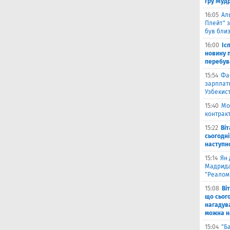
гру Муд
16:05
Ал
Плейт" з
був бли
16:00
Іс
новину п
перебув
15:54
Фа
зарплатн
Узбекис
15:40
Мо
контракт
15:22
Ві
сьогодні
наступн
15:14
Ян 
Мадрида
"Реалом
15:08
Ві
що сьог
нагадува
можна на
15:04
"Б