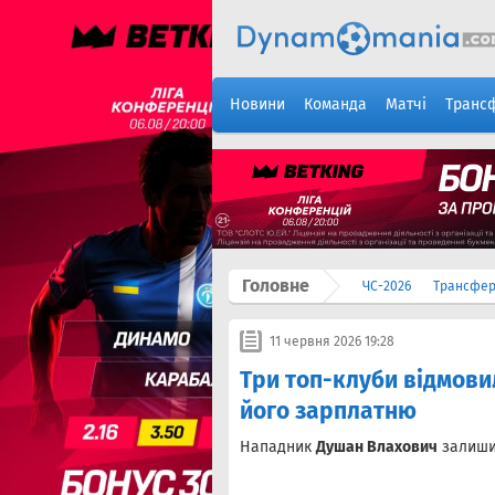
Новини
Команда
Матчі
Транс
Головне
ЧС-2026
Трансфе
11 червня 2026 19:28
Три топ-клуби відмови
його зарплатню
Нападник
Душан Влахович
залишив