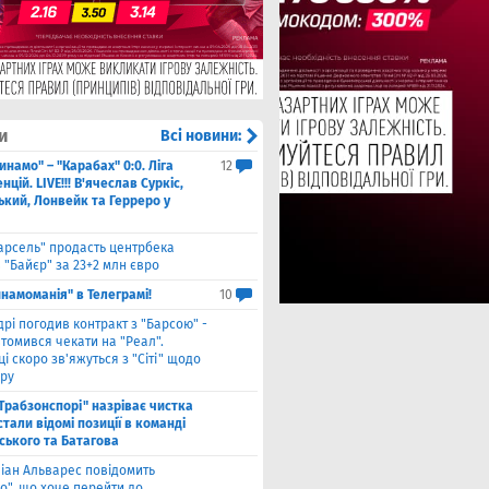
и
Всі новини:
инамо" – "Карабах" 0:0. Ліга
12
цій. LIVE!!! В'ячеслав Суркіс,
ький, Лонвейк та Герреро у
арсель" продасть центрбека
 "Байєр" за 23+2 млн євро
намоманія" в Телеграмі!
10
дрі погодив контракт з "Барсою" -
томився чекати на "Реал".
і скоро зв'яжуться з "Сіті" щодо
ру
"Трабзонспорі" назріває чистка
стали відомі позиції в команді
ського та Батагова
ліан Альварес повідомить
о", що хоче перейти до