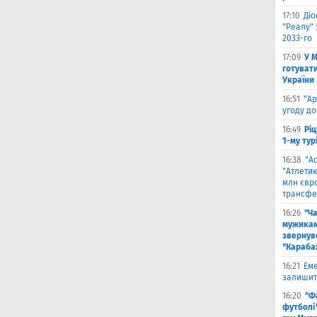
17:10
Ді
"Реалу" 
2033-го
17:09
У 
готувати
України
16:51
"Ар
угоду до
16:49
Ріц
1-му тур
16:38
"А
"Атлетик
млн євр
трансфе
16:26
"Ч
мужикам
звернув
"Караба
16:21
Еме
залишити
16:20
"Ф
футболі"