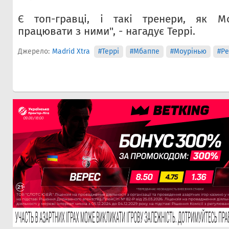
Є топ-гравці, і такі тренери, як М
працювати з ними", - нагадує Террі.
Джерело:
Madrid Xtra
#Террі
#Мбаппе
#Моурінью
#Ре