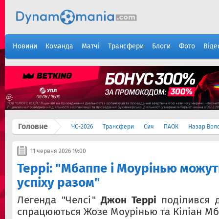
Новини
Команда
Матчі
Трансфери
Блоги
Фото
Віде
Головне
ЧС-2026
Трансфери
Сич
ПАОК
Назар Вол
11 червня 2026 19:00
Террі: "Мбаппе і Моурінью можут
успіху разом"
Легенда "Челсі"
Джон Террі
поділився д
спрацюються Жозе Моурінью та Кіліан Мба