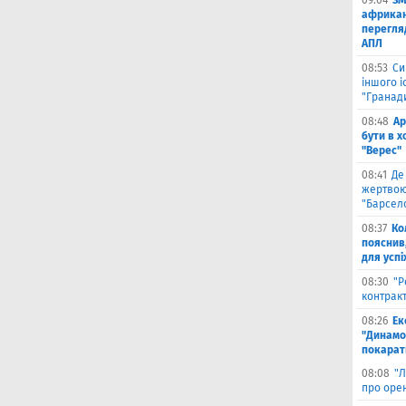
09:04
ЗМ
африкан
перегляд
АПЛ
08:53
Си
іншого і
"Гранад
08:48
Ар
бути в 
"Верес"
08:41
Де
жертвою
"Барсел
08:37
Ко
пояснив
для успі
08:30
"Р
контрак
08:26
Ек
"Динамо"
покарати
08:08
"Л
про оре