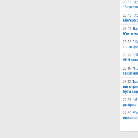
23:55
"А
"Барсело
23:45
"А
вінгера 
23:42
На
б’ють м
23:38
"К
трансфе
23:29
"Л
УПЛ зах
23:16
"Н
захисни
23:12
Тр
він отри
бути се
22:53
"М
розірва
22:50
"З
колишнь