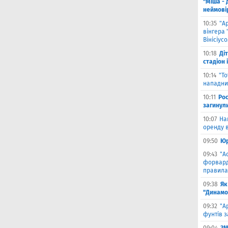
"Міша - 
неймові
10:35
"А
вінгера 
Вінісіус
10:18
Ді
стадіон 
10:14
"Т
нападник
10:11
Рос
загинул
10:07
На
оренду в
09:50
Юр
09:43
"А
форвард
правила
09:38
Як
"Динамо
09:32
"А
фунтів з