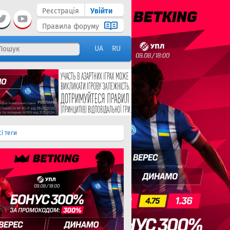
Реєстрація
Увійти
Правила форуму
UA
RU
сі теги