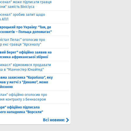
рсенал" може підписати гравця
ни" замість Вінісіуса
рсенал" зробив запит щодо
з АПЛ
вроцький про Україну: "Там, де
осковитів – Польща допомагає"
рістал Пелас" оголосив про
р екс-гравця "Арсеналу"
івий Берег" офіційно заявив на
исника африканської збірної
ьюкасл" відмовився продавати
ка в "Манчестер Юнайтед"
авма захисника "Карабаха", яку
мав у матчі з "Динамо", може
рйозною
ілан" офіційно оголосив про
ння контракту з Беннасером
оря" офіційно підписала
ого нападника "Ворскли"
Всі новини: