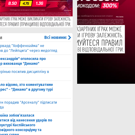
и
Всі новини:
рвард "Хоффенхайма" не
в до "Лейпцига" через медогляд
лександрія" оголосила про
р вихованця "Динамо"
рінью посилив дисципліну в
ало відомо, хто коментуватиме
рес" - "Динамо" в другому турі
ен порадив "Арсеналу" підписати
да
раїна зобов’язалася
атися від нанесення ударів по
руктурі Каспійського
овідного консорціуму та
ських суден