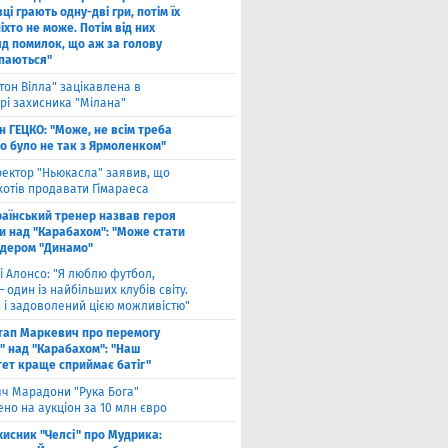
ці грають одну-дві гри, потім їх
іхто не може. Потім від них
яд помилок, що аж за голову
паються"
тон Вілла" зацікавлена в
рі захисника "Мілана"
н ГЕЦКО: "Може, не всім треба
що було не так з Ярмоленком"
ектор "Ньюкасла" заявив, що
хотів продавати Гімараеса
аїнський тренер назвав героя
и над "Карабахом": "Може стати
ідером "Динамо"
і Алонсо: "Я люблю футбол,
— один із найбільших клубів світу.
й і задоволений цією можливістю"
тап Маркевич про перемогу
" над "Карабахом": "Наш
тет краще сприймає батіг"
яч Марадони "Рука Бога"
но на аукціон за 10 млн євро
хисник "Челсі" про Мудрика: