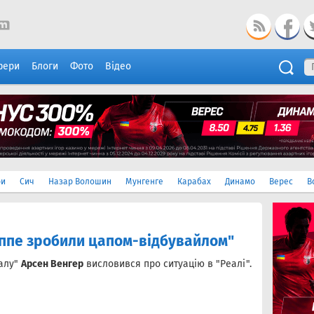
фери
Блоги
Фото
Відео
ри
Сич
Назар Волошин
Мунгенге
Карабах
Динамо
Верес
В
аппе зробили цапом-відбувайлом"
налу"
Арсен Венгер
висловився про ситуацію в "Реалі".