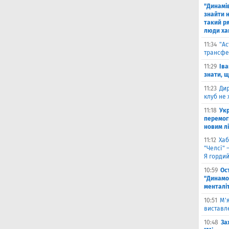
"Динамів
знайти н
такий р
люди ха
11:34
"Ас
трансфе
11:29
Іва
знати, 
11:23
Дир
клуб не 
11:18
Укр
перемог
новим л
11:12
Хаб
"Челсі" 
Я горди
10:59
Ос
"Динамо
менталі
10:51
М'
виставле
10:48
За