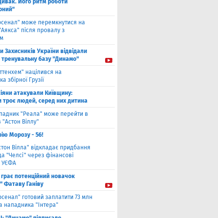
дивак. Його ритм роботи
рний"
рсенал" може перемкнутися на
"Аякса" після провалу з
ом
ти Захисників України відвідали
і тренувальну базу "Динамо"
оттенхем" націлився на
а збірної Грузії
іяни атакували Київщину:
и троє людей, серед них дитина
падник "Реала" може перейти в
 "Астон Віллу"
ію Морозу - 56!
стон Вілла" відкладає придбання
а "Челсі" через фінансові
 УЄФА
 грає потенційний новачок
" Фатаву Ганіву
рсенал" готовий заплатити 73 млн
а нападника "Інтера"