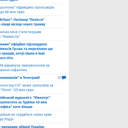
арселона" підвищила пропозицію
 до 60 млн євро
ТоТаке": Легіонер "Полісся"
 кінця місяця через травму
рнічек хоче стати першим
 "Ньюкасла"
инамо" офіційно підтвердило
Олексія Гусєва та перелічило ще
 гравців, котрі пішли в інші
ого літа
ФА відкинула звинувачення на
Джанні Інфантіно
намоманія" в Телеграмі!
10
нчестер Сіті" може заплатити за
"Лілля" 135 млн євро
алійський журналіст: "Ювентус"
заплатити за Трубіна 40 млн
енфіка" хоче більше
рінью не сердиться через зрив
ру Родрі
-нападник збірної України: