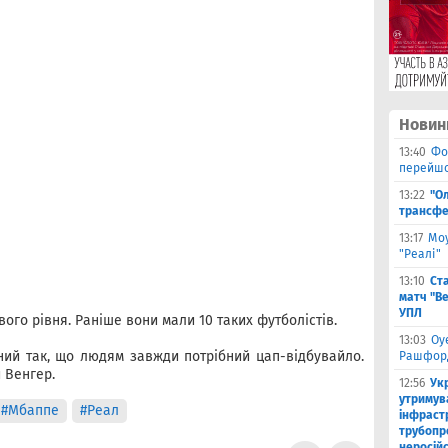
Новин
13:40
Фо
перейшо
13:22
"О
трансфе
13:17
Моу
"Реалі"
13:10
Ст
матч "Ве
УПЛ
ового рівня. Раніше вони мали 10 таких футболістів.
13:03
Оу
ий так, що людям завжди потрібний цап-відбувайло.
Рашфор
 Венгер.
12:56
Ук
утримув
#Мбаппе
#Реал
інфраст
трубопр
неросій