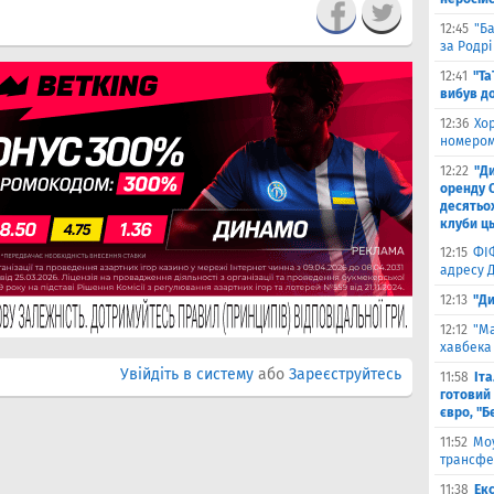
12:45
"Б
за Родрі
12:41
"Та
вибув до
12:36
Хо
номером
12:22
"Д
оренду 
десятьох
клуби ць
12:15
ФІ
адресу 
12:13
"Ди
12:12
"Ма
хавбека 
Увійдіть в систему
або
Зареєструйтесь
11:58
Іт
готовий 
євро, "Б
11:52
Моу
трансфе
11:38
Екс