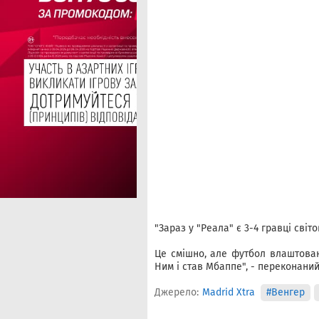
"Зараз у "Реала" є 3-4 гравці світ
Це смішно, але футбол влаштован
Ним і став Мбаппе", - переконаний
Джерело:
Madrid Xtra
#Венгер